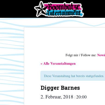
S
k
i
p
t
o
m
a
i
n
Newsl
Folgt mir / Follow me:
c
o
« Alle Veranstaltungen
n
t
Diese Veranstaltung hat bereits stattgefunden.
e
n
Digger Barnes
t
2. Februar, 2018
20:00
|