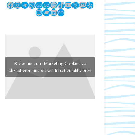
Facebook
Instagram
Telegram
WhatsApp
Link
Link
Spotify
TikTok
YouTube
X
Mastodon
Yelp
Twitch
Bandcamp
LinkedIn
Link
Klicke hier, um Marketing-Cookies zu
akzeptieren und diesen Inhalt zu aktivieren