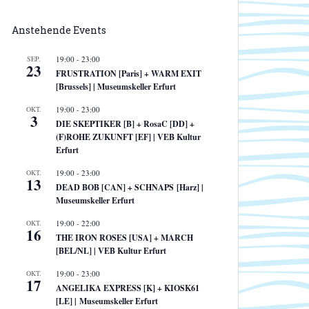
Anstehende Events
SEP.
19:00
-
23:00
23
FRUSTRATION [Paris] + WARM EXIT
[Brussels] | Museumskeller Erfurt
OKT.
19:00
-
23:00
3
DIE SKEPTIKER [B] + RosaC [DD] +
(F)ROHE ZUKUNFT [EF] | VEB Kultur
Erfurt
OKT.
19:00
-
23:00
13
DEAD BOB [CAN] + SCHNAPS [Harz] |
Museumskeller Erfurt
OKT.
19:00
-
22:00
16
THE IRON ROSES [USA] + MARCH
[BEL/NL] | VEB Kultur Erfurt
OKT.
19:00
-
23:00
17
ANGELIKA EXPRESS [K] + KIOSK61
[LE] | Museumskeller Erfurt