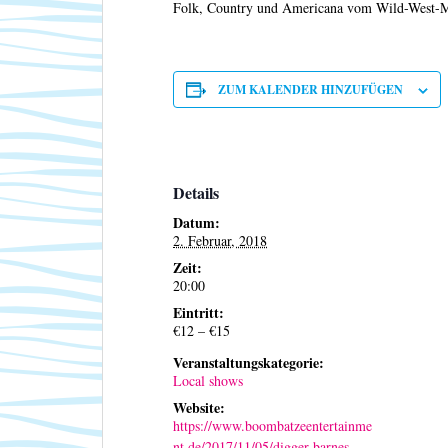
Folk, Country und Americana vom Wild-West-Mä
ZUM KALENDER HINZUFÜGEN
Details
Datum:
2. Februar, 2018
Zeit:
20:00
Eintritt:
€12 – €15
Veranstaltungskategorie:
Local shows
Website:
https://www.boombatzeentertainme
nt.de/2017/11/05/digger-barnes-