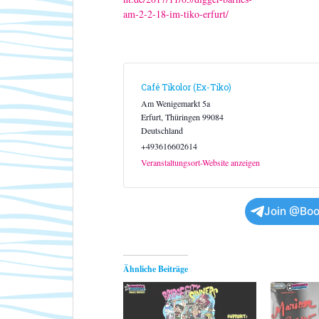
am-2-2-18-im-tiko-erfurt/
Café Tikolor (Ex-Tiko)
Am Wenigemarkt 5a
Erfurt
,
Thüringen
99084
Deutschland
+493616602614
Veranstaltungsort-Website anzeigen
Join @Boo
Ähnliche Beiträge