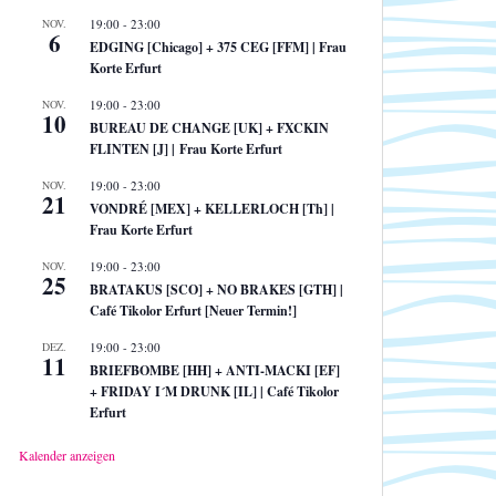
NOV.
19:00
-
23:00
6
EDGING [Chicago] + 375 CEG [FFM] | Frau
Korte Erfurt
NOV.
19:00
-
23:00
10
BUREAU DE CHANGE [UK] + FXCKIN
FLINTEN [J] | Frau Korte Erfurt
NOV.
19:00
-
23:00
21
VONDRÉ [MEX] + KELLERLOCH [Th] |
Frau Korte Erfurt
NOV.
19:00
-
23:00
25
BRATAKUS [SCO] + NO BRAKES [GTH] |
Café Tikolor Erfurt [Neuer Termin!]
DEZ.
19:00
-
23:00
11
BRIEFBOMBE [HH] + ANTI-MACKI [EF]
+ FRIDAY I´M DRUNK [IL] | Café Tikolor
Erfurt
Kalender anzeigen