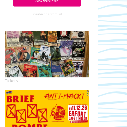
unsubscribe from list
Tickets