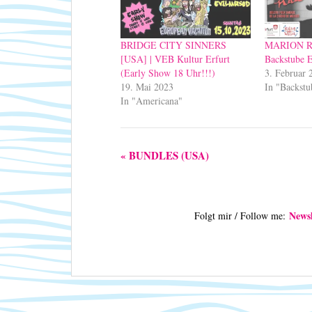
BRIDGE CITY SINNERS
MARION R
[USA] | VEB Kultur Erfurt
Backstube E
(Early Show 18 Uhr!!!)
3. Februar 
19. Mai 2023
In "Backstu
In "Americana"
V
«
BUNDLES (USA)
e
r
a
n
Newsl
Folgt mir / Follow me:
s
t
a
l
t
u