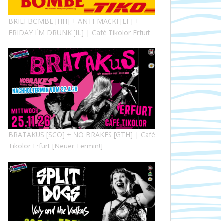
BRIEFBOMBE [HH] + ANTI-MACKI [EF] +
FRIDAY I´M DRUNK [IL] | Café Tikolor Erfurt
BRATAKUS [SCO] + NO BRAKES [GTH] | Café
Tikolor Erfurt [Neuer Termin!]