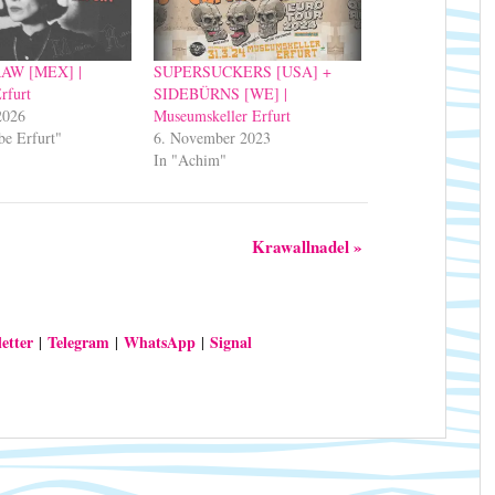
AW [MEX] |
SUPERSUCKERS [USA] +
rfurt
SIDEBÜRNS [WE] |
2026
Museumskeller Erfurt
be Erfurt"
6. November 2023
In "Achim"
Krawallnadel
»
etter
Telegram
WhatsApp
Signal
|
|
|