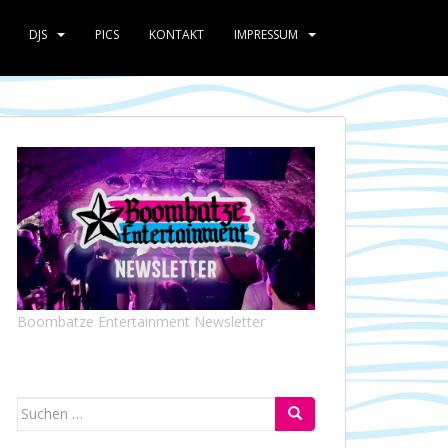
DJS
PICS
KONTAKT
IMPRESSUM
Boombatze Entertainment Newsletter
Suchen
nach: