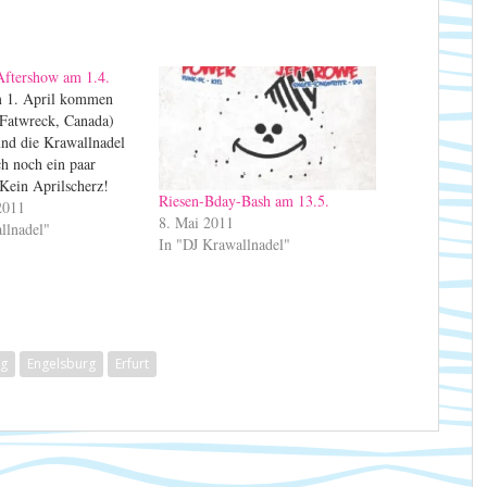
Aftershow am 1.4.
m 1. April kommen
(Fatwreck, Canada)
und die Krawallnadel
ch noch ein paar
 Kein Aprilscherz!
Riesen-Bday-Bash am 13.5.
2011
8. Mai 2011
llnadel"
In "DJ Krawallnadel"
rg
Engelsburg
Erfurt