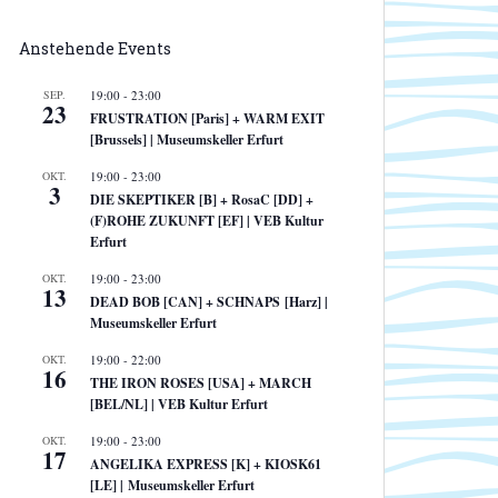
Anstehende Events
SEP.
19:00
-
23:00
23
FRUSTRATION [Paris] + WARM EXIT
[Brussels] | Museumskeller Erfurt
OKT.
19:00
-
23:00
3
DIE SKEPTIKER [B] + RosaC [DD] +
(F)ROHE ZUKUNFT [EF] | VEB Kultur
Erfurt
OKT.
19:00
-
23:00
13
DEAD BOB [CAN] + SCHNAPS [Harz] |
Museumskeller Erfurt
OKT.
19:00
-
22:00
16
THE IRON ROSES [USA] + MARCH
[BEL/NL] | VEB Kultur Erfurt
OKT.
19:00
-
23:00
17
ANGELIKA EXPRESS [K] + KIOSK61
[LE] | Museumskeller Erfurt