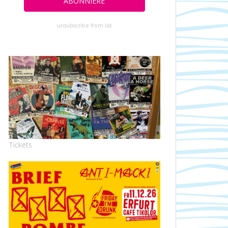
unsubscribe from list
Tickets