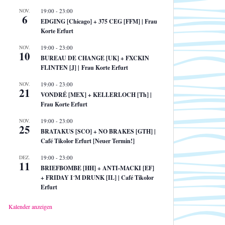
NOV.
19:00
-
23:00
6
EDGING [Chicago] + 375 CEG [FFM] | Frau
Korte Erfurt
NOV.
19:00
-
23:00
10
BUREAU DE CHANGE [UK] + FXCKIN
FLINTEN [J] | Frau Korte Erfurt
NOV.
19:00
-
23:00
21
VONDRÉ [MEX] + KELLERLOCH [Th] |
Frau Korte Erfurt
NOV.
19:00
-
23:00
25
BRATAKUS [SCO] + NO BRAKES [GTH] |
Café Tikolor Erfurt [Neuer Termin!]
DEZ.
19:00
-
23:00
11
BRIEFBOMBE [HH] + ANTI-MACKI [EF]
+ FRIDAY I´M DRUNK [IL] | Café Tikolor
Erfurt
Kalender anzeigen