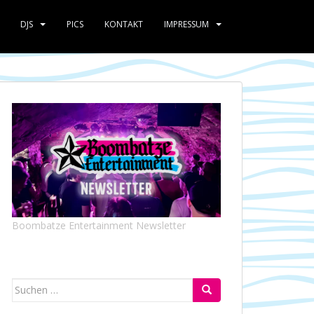
DJS
PICS
KONTAKT
IMPRESSUM
Boombatze Entertainment Newsletter
Suchen
nach: