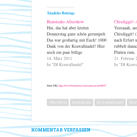
Ähnliche Beiträge
Beatsteaks-Aftershow
Chixdiggit!-
Hui, das hat aber letzten
Yeeeaaah, a
Donnerstag ganz schön gerumpelt.
Chixdiggit! 
Das war großartig mit Euch! 1000
nach Erfurt 
Dank von der Krawallnadel! Hier
rubbelt dana
noch ein paar billige
Platten rum.
Schnappschüsse:
14. März 2011
21. Februar 
In "DJ Krawallnadel"
In "DJ Krawa
Short URL
https://www.boombatzeentertainment.de/8dVl7
Aftershow
beatsteaks
DJ Krawallnadel
Ebu
KOMMENTAR VERFASSEN