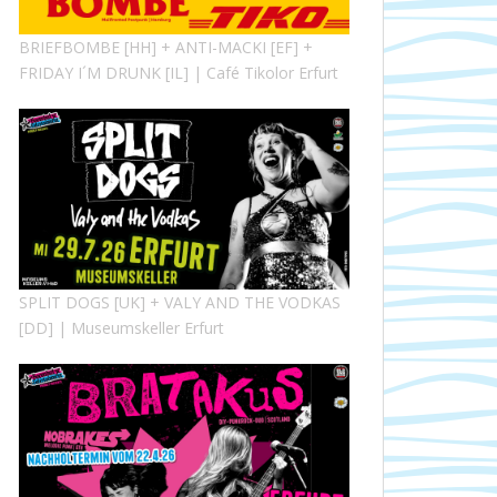
BRIEFBOMBE [HH] + ANTI-MACKI [EF] +
FRIDAY I´M DRUNK [IL] | Café Tikolor Erfurt
SPLIT DOGS [UK] + VALY AND THE VODKAS
[DD] | Museumskeller Erfurt