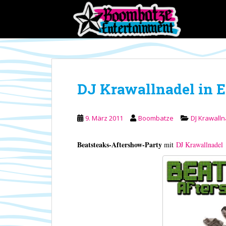
S
k
i
p
t
o
m
DJ Krawallnadel in Er
a
i
n
9. März 2011
Boombatze
DJ Krawalln
c
o
Beatsteaks-Aftershow-Party
n
mit
DJ Krawallnadel
t
e
n
t