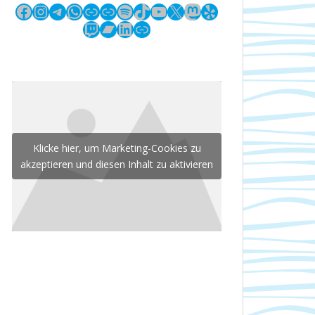
Facebook
Instagram
Telegram
WhatsApp
Link
Link
Spotify
TikTok
YouTube
X
Mastodon
Yelp
Twitch
Bandcamp
LinkedIn
Link
Klicke hier, um Marketing-Cookies zu
akzeptieren und diesen Inhalt zu aktivieren