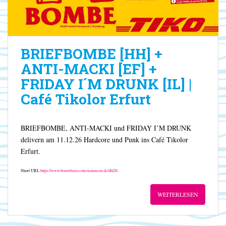
BRIEFBOMBE [HH] +
ANTI-MACKI [EF] +
FRIDAY I´M DRUNK [IL] |
Café Tikolor Erfurt
BRIEFBOMBE, ANTI-MACKI und FRIDAY I’M DRUNK
delivern am 11.12.26 Hardcore und Punk ins Café Tikolor
Erfurt.
Short URL
https://www.boombatzeentertainment.de/dhl26
WEITERLESEN