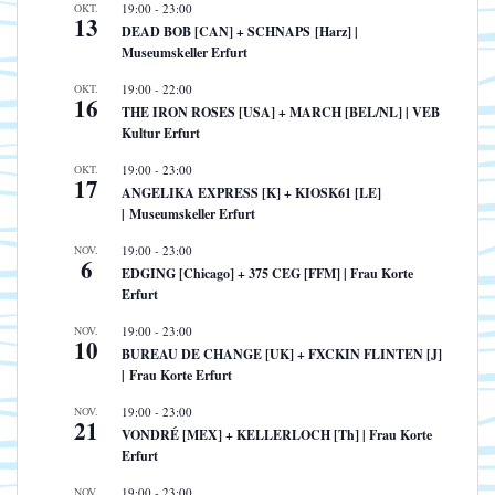
OKT.
19:00
-
23:00
13
DEAD BOB [CAN] + SCHNAPS [Harz] |
Museumskeller Erfurt
OKT.
19:00
-
22:00
16
THE IRON ROSES [USA] + MARCH [BEL/NL] | VEB
Kultur Erfurt
OKT.
19:00
-
23:00
17
ANGELIKA EXPRESS [K] + KIOSK61 [LE]
| Museumskeller Erfurt
NOV.
19:00
-
23:00
6
EDGING [Chicago] + 375 CEG [FFM] | Frau Korte
Erfurt
NOV.
19:00
-
23:00
10
BUREAU DE CHANGE [UK] + FXCKIN FLINTEN [J]
| Frau Korte Erfurt
NOV.
19:00
-
23:00
21
VONDRÉ [MEX] + KELLERLOCH [Th] | Frau Korte
Erfurt
NOV.
19:00
-
23:00