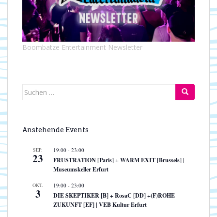
Boombatze Entertainment Newsletter
Suchen
nach:
Anstehende Events
SEP.
19:00
-
23:00
23
FRUSTRATION [Paris] + WARM EXIT [Brussels] |
Museumskeller Erfurt
OKT.
19:00
-
23:00
3
DIE SKEPTIKER [B] + RosaC [DD] +(F)ROHE
ZUKUNFT [EF] | VEB Kultur Erfurt