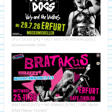
SPLIT DOGS [UK] + VALY AND THE VODKAS [DD] |
Museumskeller Erfurt
BRATAKUS [SCO] + NO BRAKES [GTH] | Café Tikolor
Erfurt [Neuer Termin!]