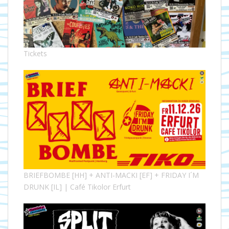
Tickets
BRIEFBOMBE [HH] + ANTI-MACKI [EF] + FRIDAY I´M
DRUNK [IL] | Café Tikolor Erfurt