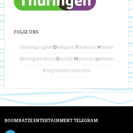
FOLGE UNS
WhatsApp
signal
telegram
facebook
twitter
instagram
tiktok
spotify
youtube
linkedin
Xing
bluesky
mastodon
BOOMBATZE ENTERTAINMENT TELEGRAM