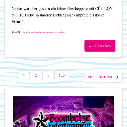
Na das war aber gestern ein feines Gescheppere mit CÚT LỘN
& THE PRIM in unserer Lieblingsnahkampfdiele Tiko in
Erfurt!
Short URL
https://www.boombatzeentertainment.de/8ntn
WEITERLESEN
SEITENNUMMERIERUNG
1
2
…
158
ÄLTERE BEITRÄGE
DER
BEITRÄGE