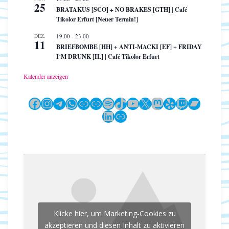
25
BRATAKUS [SCO] + NO BRAKES [GTH] | Café
Tikolor Erfurt [Neuer Termin!]
DEZ.
19:00
-
23:00
11
BRIEFBOMBE [HH] + ANTI-MACKI [EF] + FRIDAY
I´M DRUNK [IL] | Café Tikolor Erfurt
Kalender anzeigen
Facebook
Instagram
Telegram
WhatsApp
Link
Link
Spotify
TikTok
YouTube
X
Mastodon
Yelp
Twitch
Bandc
LinkedIn
Link
Klicke hier, um Marketing-Cookies zu
akzeptieren und diesen Inhalt zu aktivieren