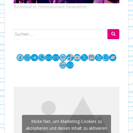
Boombatze Entertainment Newsletter
Suchen
nach:
Facebook
Instagram
Telegram
WhatsApp
Link
Link
Spotify
TikTok
YouTube
X
Mastodon
Yelp
Twitch
Bandc
LinkedIn
Link
Klicke hier, um Marketing-Cookies zu
akzeptieren und diesen Inhalt zu aktivieren