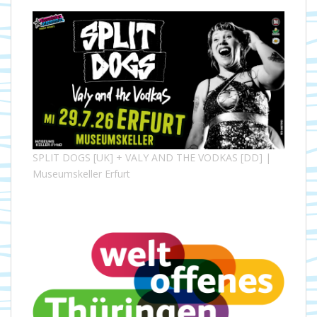
SPLIT DOGS [UK] + VALY AND THE VODKAS [DD] |
Museumskeller Erfurt