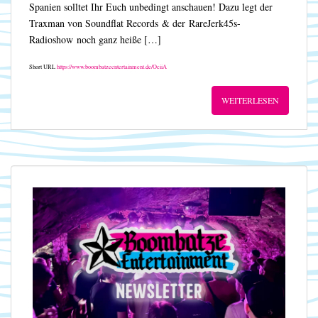
Spanien solltet Ihr Euch unbedingt anschauen! Dazu legt der
Traxman von Soundflat Records & der RareJerk45s-
Radioshow noch ganz heiße […]
Short URL
https://www.boombatzeentertainment.de/OciiA
WEITERLESEN