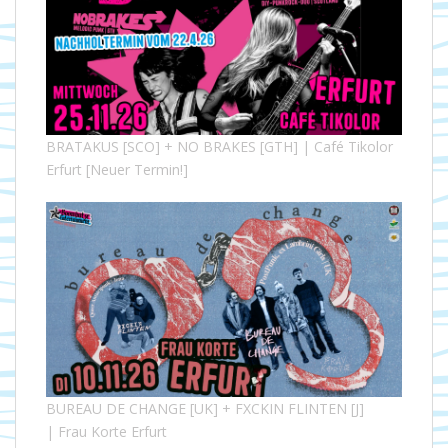
BRATAKUS [SCO] + NO BRAKES [GTH] | Café Tikolor
Erfurt [Neuer Termin!]
BUREAU DE CHANGE [UK] + FXCKIN FLINTEN [J]
| Frau Korte Erfurt