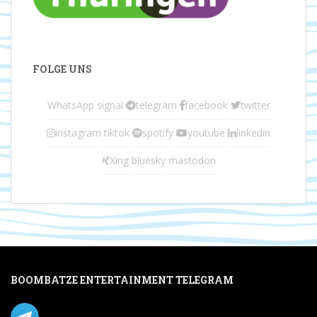
FOLGE UNS
WhatsApp
signal
telegram
facebook
twitter
instagram
tiktok
spotify
youtube
linkedin
Xing
bluesky
mastodon
BOOMBATZE ENTERTAINMENT TELEGRAM
Verpasse nichts per Telegram!