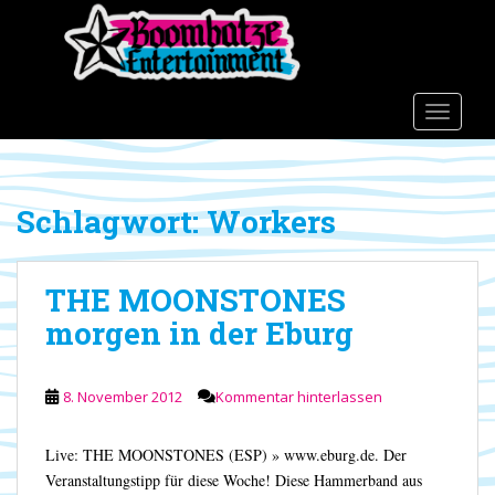
S
k
i
p
t
TOGGLE
o
m
a
Schlagwort:
Workers
i
n
c
THE MOONSTONES
o
n
morgen in der Eburg
t
e
n
8. November 2012
Kommentar hinterlassen
t
Live: THE MOONSTONES (ESP) » www.eburg.de. Der
Veranstaltungstipp für diese Woche! Diese Hammerband aus