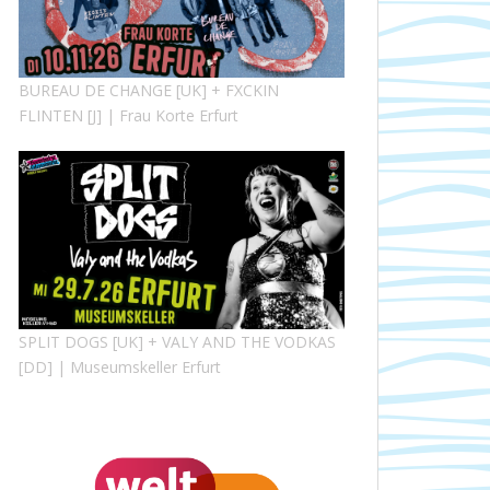
BUREAU DE CHANGE [UK] + FXCKIN
FLINTEN [J] | Frau Korte Erfurt
SPLIT DOGS [UK] + VALY AND THE VODKAS
[DD] | Museumskeller Erfurt