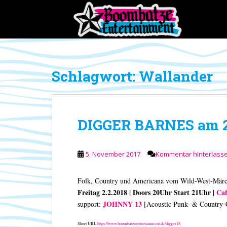
S
k
i
p
t
o
Schlagwort:
Wallander
m
a
i
n
DIGGER BARNES am 2.
c
o
n
5. November 2017
Kommentar hinterlass
t
e
n
Folk, Country und Americana vom Wild-West-Märch
t
Freitag 2.2.2018 | Doors 20Uhr Start 21Uhr |
Caf
JOHNNY 13
support:
[Acoustic Punk- & Country-
Short URL
https://www.boombatzeentertainment.de/digger18