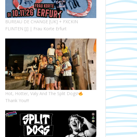
BUREAU DE CHANGE [UK] + FXCKIN
FLINTEN [J] | Frau Korte Erfurt
Hot, Hotter, Valy And The Split Dogs!
Thank You!!!