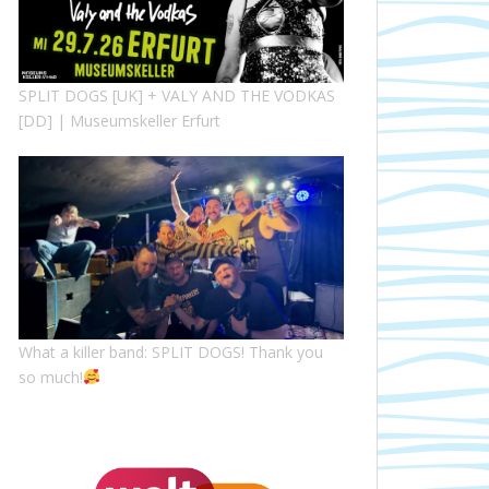
SPLIT DOGS [UK] + VALY AND THE VODKAS
[DD] | Museumskeller Erfurt
What a killer band: SPLIT DOGS! Thank you
so much!