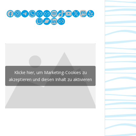
Facebook
Instagram
Telegram
WhatsApp
Link
Link
Spotify
TikTok
YouTube
X
Mastodon
Yelp
Twitch
Bandcamp
LinkedIn
Link
Klicke hier, um Marketing-Cookies zu
akzeptieren und diesen Inhalt zu aktivieren