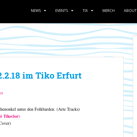
NEWS
EVENTS
TIX
MERCH
ABOUT
2.18 im Tiko Erfurt
en
enonkel unter den Folkbarden. (Arte Tracks)
é Tiko(lor)
Cover)