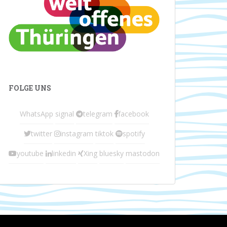
FOLGE UNS
WhatsApp
signal
telegram
facebook
twitter
instagram
tiktok
spotify
youtube
linkedin
Xing
bluesky
mastodon