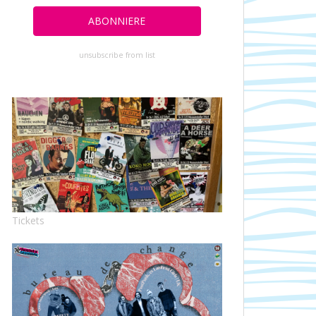
unsubscribe from list
Tickets