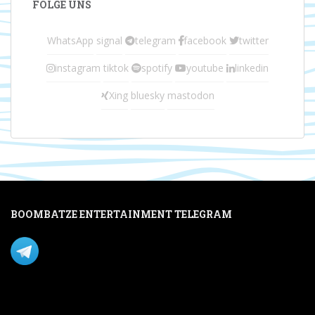
FOLGE UNS
WhatsApp
signal
telegram
facebook
twitter
instagram
tiktok
spotify
youtube
linkedin
Xing
bluesky
mastodon
BOOMBATZE ENTERTAINMENT TELEGRAM
Verpasse nichts per Telegram!
Mastodon