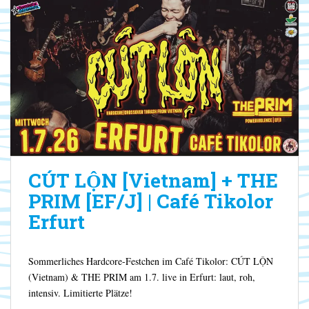
CÚT LỘN [Vietnam] + THE
PRIM [EF/J] | Café Tikolor
Erfurt
Sommerliches Hardcore-Festchen im Café Tikolor: CÚT LỘN
(Vietnam) & THE PRIM am 1.7. live in Erfurt: laut, roh,
intensiv. Limitierte Plätze!