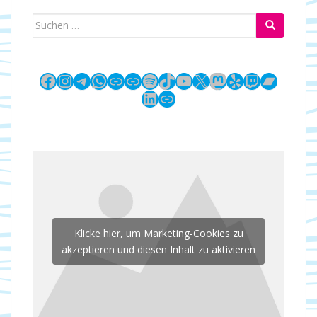
Suchen
nach:
Facebook
Instagram
Telegram
WhatsApp
Link
Link
Spotify
TikTok
YouTube
X
Mastodon
Yelp
Twitch
Bandc
LinkedIn
Link
Klicke hier, um Marketing-Cookies zu
akzeptieren und diesen Inhalt zu aktivieren