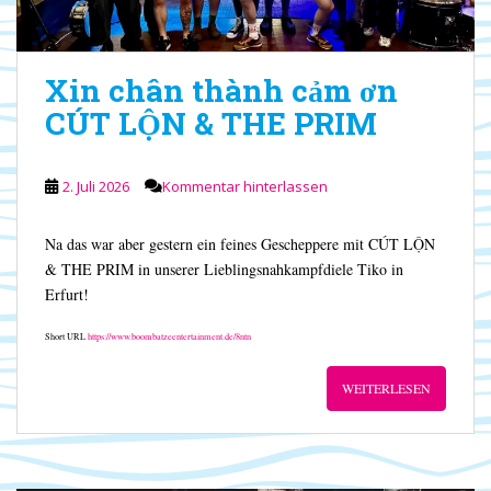
Xin chân thành cảm ơn
CÚT LỘN & THE PRIM
2. Juli 2026
Kommentar hinterlassen
Na das war aber gestern ein feines Gescheppere mit CÚT LỘN
& THE PRIM in unserer Lieblingsnahkampfdiele Tiko in
Erfurt!
Short URL
https://www.boombatzeentertainment.de/8ntn
WEITERLESEN