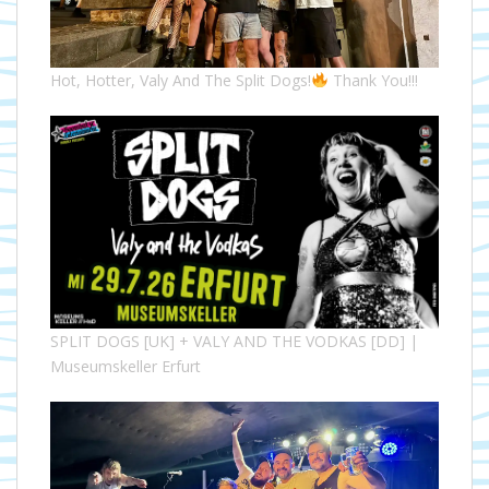
Hot, Hotter, Valy And The Split Dogs!
Thank You!!!
SPLIT DOGS [UK] + VALY AND THE VODKAS [DD] |
Museumskeller Erfurt