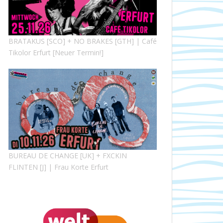
BRATAKUS [SCO] + NO BRAKES [GTH] | Café
Tikolor Erfurt [Neuer Termin!]
BUREAU DE CHANGE [UK] + FXCKIN
FLINTEN [J] | Frau Korte Erfurt