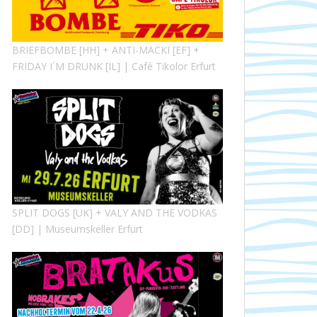
BRIEFBOMBE [HH] + ANTI-MACKI [EF] +
FRIDAY I´M DRUNK [IL] | Café Tikolor Erfurt
SPLIT DOGS [UK] + VALY AND THE VODKAS
[DD] | Museumskeller Erfurt