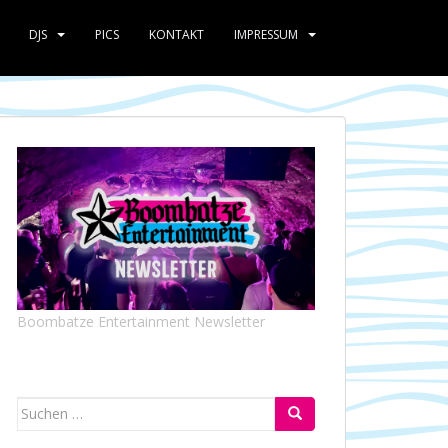
DJS
PICS
KONTAKT
IMPRESSUM
Boombatze Entertainment Newsletter
Suchen
nach: