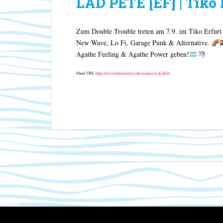
LAD PETE [EF] | Tiko
Zum Double Trouble treten am 7.9. im Tiko Er
New Wave, Lo Fi, Garage Punk & Alternative.
Agathe Feeling & Agathe Power geben!
Short URL
https://www.boombatzeentertainment.de/dt24