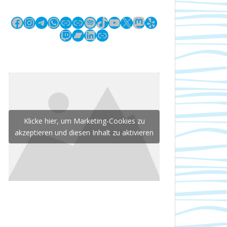
Facebook
Instagram
Telegram
WhatsApp
Link
Link
Spotify
TikTok
YouTube
X
Mastodon
Yelp
Twitch
Bandcamp
LinkedIn
Link
Klicke hier, um Marketing-Cookies zu
akzeptieren und diesen Inhalt zu aktivieren