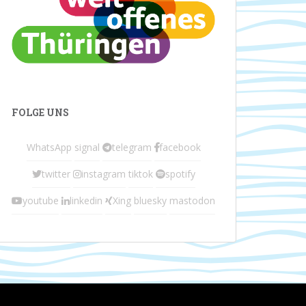
FOLGE UNS
WhatsApp
signal
telegram
facebook
twitter
instagram
tiktok
spotify
youtube
linkedin
Xing
bluesky
mastodon