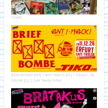
Tickets
BRIEFBOMBE [HH] + ANTI-MACKI [EF] + FRIDAY I´M
DRUNK [IL] | Café Tikolor Erfurt