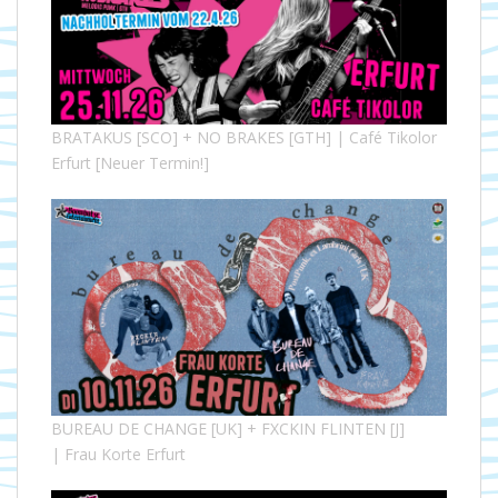
BRATAKUS [SCO] + NO BRAKES [GTH] | Café Tikolor
Erfurt [Neuer Termin!]
BUREAU DE CHANGE [UK] + FXCKIN FLINTEN [J]
| Frau Korte Erfurt