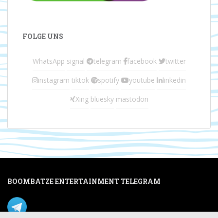
FOLGE UNS
WhatsApp
signal
telegram
facebook
twitter
instagram
tiktok
spotify
youtube
linkedin
Xing
bluesky
mastodon
BOOMBATZE ENTERTAINMENT TELEGRAM
Verpasse nichts per Telegram!