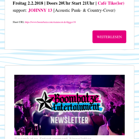
Freitag 2.2.2018 | Doors 20Uhr Start 21Uhr |
Café Tiko(lor)
JOHNNY 13
support:
[Acoustic Punk- & Country-Cover)
Short URL
https://www.boombatzeentertainment.de/digger18
WEITERLESEN
Boombatze Entertainment Newsletter