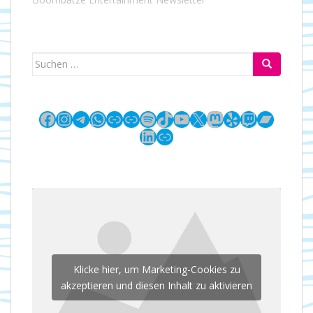
Suchen
nach:
Facebook
Instagram
Telegram
WhatsApp
Link
Link
Spotify
TikTok
YouTube
X
Mastodon
Yelp
Twitch
Bandc
LinkedIn
Link
Klicke hier, um Marketing-Cookies zu
akzeptieren und diesen Inhalt zu aktivieren