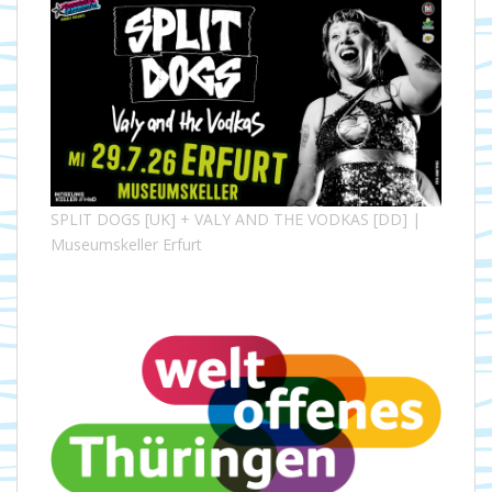
SPLIT DOGS [UK] + VALY AND THE VODKAS [DD] |
Museumskeller Erfurt