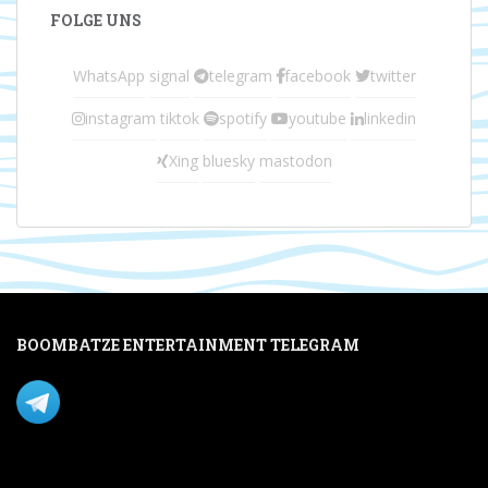
FOLGE UNS
WhatsApp
signal
telegram
facebook
twitter
instagram
tiktok
spotify
youtube
linkedin
Xing
bluesky
mastodon
BOOMBATZE ENTERTAINMENT TELEGRAM
Verpasse nichts per Telegram!