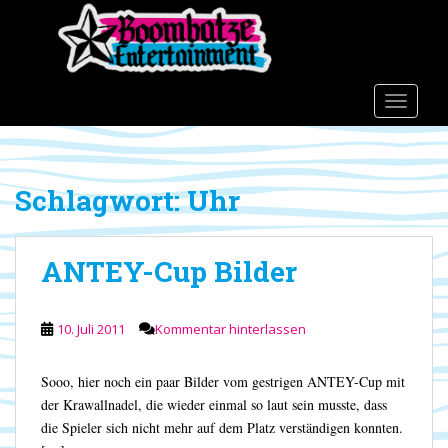
S
k
i
p
t
TOGGLE
o
m
a
Schlagwort:
Uhr
i
n
c
ANTEY-Cup Bilder
o
n
t
10. Juli 2011
Kommentar hinterlassen
e
n
t
Sooo, hier noch ein paar Bilder vom gestrigen ANTEY-Cup mit
der Krawallnadel, die wieder einmal so laut sein musste, dass
die Spieler sich nicht mehr auf dem Platz verständigen konnten.