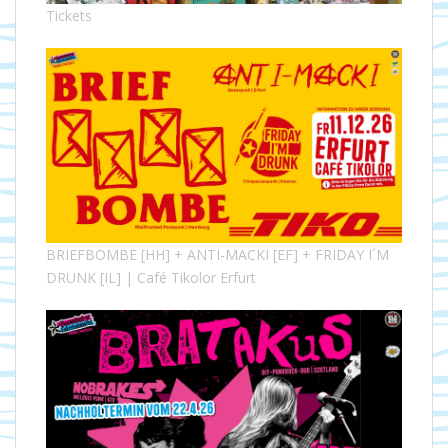
Tickets
BRIEFBOMBE [HH] + ANTI-MACKI [EF] + FRIDAY I´M
DRUNK [IL] | Café Tikolor Erfurt