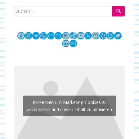
Suchen
nach:
Facebook
Instagram
Telegram
WhatsApp
Link
Link
Spotify
TikTok
YouTube
X
Mastodon
Yelp
Twitch
Bandc
LinkedIn
Link
Klicke hier, um Marketing-Cookies zu
akzeptieren und diesen Inhalt zu aktivieren