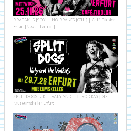
BRATAKUS [SCO] + NO BRAKES [GTH] | Café Tikolor
Erfurt [Neuer Termin!]
SPLIT DOGS [UK] + VALY AND THE VODKAS [DD] |
Museumskeller Erfurt