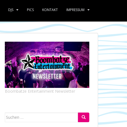
DJS
PICS
KONTAKT
IMPRESSUM
Boombatze Entertainment Newsletter
Suchen
nach: