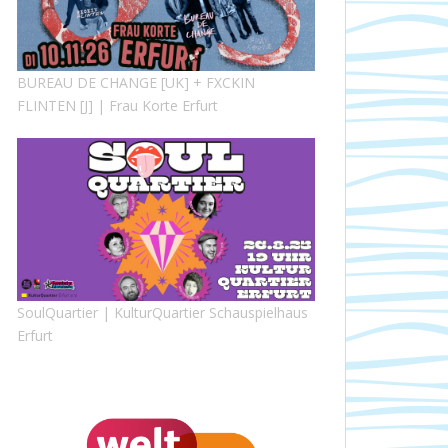
BUREAU DE CHANGE [UK] + FXCKIN
FLINTEN [J] | Frau Korte Erfurt
SoulQuartier | KulturQuartier Schauspielhaus
Erfurt