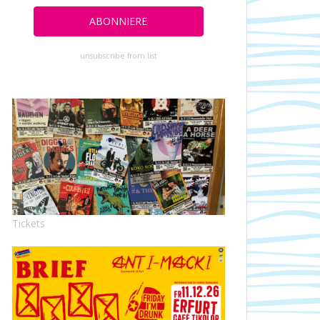
unsubscribe from list
Tickets