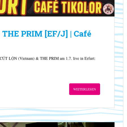
THE PRIM [EF/J] | Café
: CÚT LỘN (Vietnam) & THE PRIM am 1.7. live in Erfurt:
WEITERLESEN