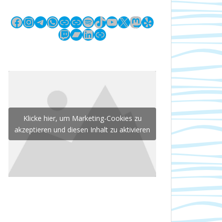
Facebook
Instagram
Telegram
WhatsApp
Link
Link
Spotify
TikTok
YouTube
X
Mastodon
Yelp
Twitch
Bandcamp
LinkedIn
Link
Klicke hier, um Marketing-Cookies zu
akzeptieren und diesen Inhalt zu aktivieren