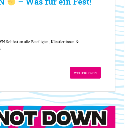
WN
– Was für ein Fest!
lifest an alle Beteiligten, Künstler:innen &
s
WEITERLESEN