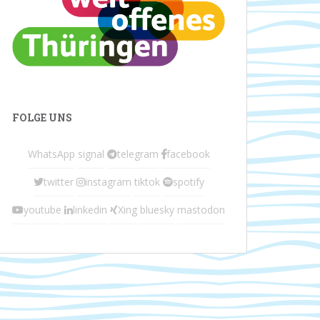
FOLGE UNS
WhatsApp
signal
telegram
facebook
twitter
instagram
tiktok
spotify
youtube
linkedin
Xing
bluesky
mastodon