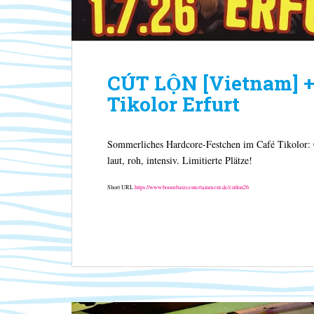
CÚT LỘN [Vietnam] + 
Tikolor Erfurt
Sommerliches Hardcore-Festchen im Café Tikolor
laut, roh, intensiv. Limitierte Plätze!
Short URL
https://www.boombatzeentertainment.de/cutlon26