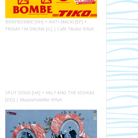
BRIEFBOMBE [HH] + ANTI-MACKI [EF] +
FRIDAY I´M DRUNK [IL] | Café Tikolor Erfurt
SPLIT DOGS [UK] + VALY AND THE VODKAS
[DD] | Museumskeller Erfurt