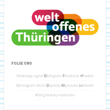
FOLGE UNS
WhatsApp
signal
telegram
facebook
twitter
instagram
tiktok
spotify
youtube
linkedin
Xing
bluesky
mastodon