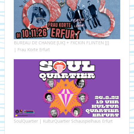
BUREAU DE CHANGE [UK] + FXCKIN FLINTEN [J]
| Frau Korte Erfurt
SoulQuartier | KulturQuartier Schauspielhaus Erfurt