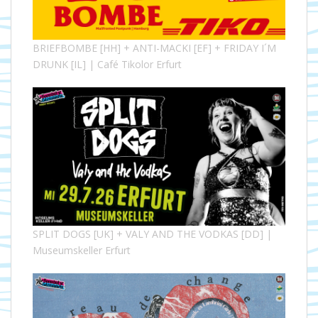
BRIEFBOMBE [HH] + ANTI-MACKI [EF] + FRIDAY I´M
DRUNK [IL] | Café Tikolor Erfurt
SPLIT DOGS [UK] + VALY AND THE VODKAS [DD] |
Museumskeller Erfurt