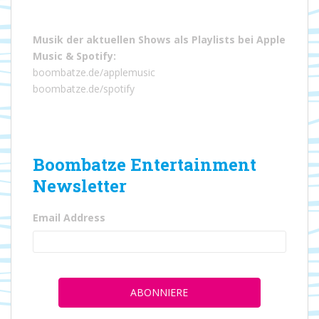
Musik der aktuellen Shows als Playlists bei
Apple
Music
&
Spotify
:
boombatze.de/applemusic
boombatze.de/spotify
Boombatze Entertainment
Newsletter
Email Address