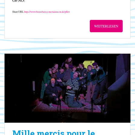
OPNO!
Short URL
https://www.boombatzeentertainment.de/pfkw
WEITERLESEN
Mille mercis pour le