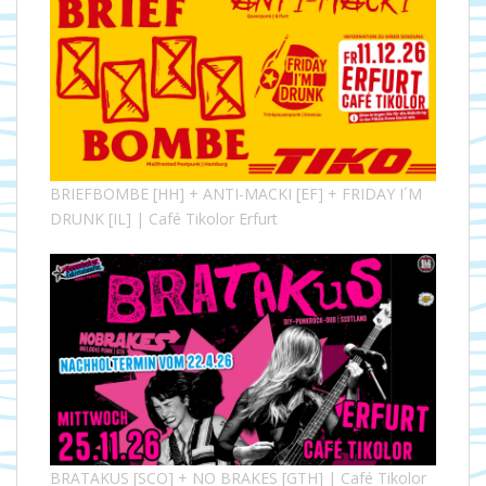
BRIEFBOMBE [HH] + ANTI-MACKI [EF] + FRIDAY I´M
DRUNK [IL] | Café Tikolor Erfurt
BRATAKUS [SCO] + NO BRAKES [GTH] | Café Tikolor