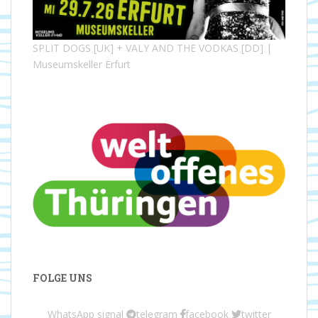
SPLIT DOGS [UK] + VALY AND THE VODKAS [DD] |
Museumskeller Erfurt
FOLGE UNS
WhatsApp
signal
telegram
facebook
twitter