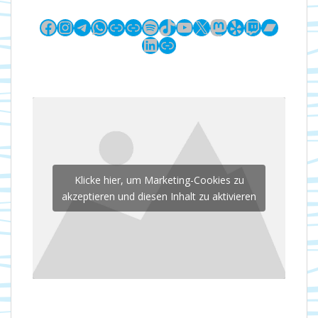
Facebook
Instagram
Telegram
WhatsApp
Link
Link
Spotify
TikTok
YouTube
X
Mastodon
Yelp
Twitch
Bandc
LinkedIn
Link
Klicke hier, um Marketing-Cookies zu
akzeptieren und diesen Inhalt zu aktivieren