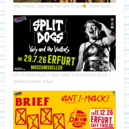
Hot, Hotter, Valy And The Split Dogs!
Thank You!!!
SPLIT DOGS [UK] + VALY AND THE VODKAS [DD] |
Museumskeller Erfurt