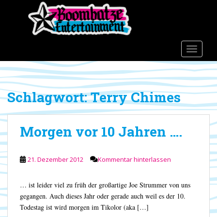
S
k
i
p
t
TOGGLE
o
m
a
Schlagwort:
Terry Chimes
i
n
c
Morgen vor 10 Jahren ….
o
n
t
21. Dezember 2012
Kommentar hinterlassen
e
n
t
… ist leider viel zu früh der großartige Joe Strummer von uns
gegangen. Auch dieses Jahr oder gerade auch weil es der 10.
Todestag ist wird morgen im Tikolor (aka […]