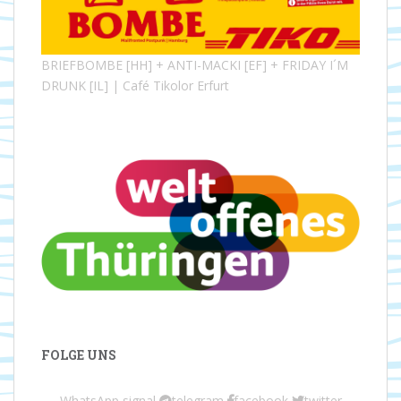
BRIEFBOMBE [HH] + ANTI-MACKI [EF] + FRIDAY I´M
DRUNK [IL] | Café Tikolor Erfurt
FOLGE UNS
WhatsApp
signal
telegram
facebook
twitter