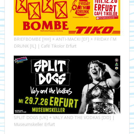
BRIEFBOMBE [HH] + ANTI-MACKI [EF] + FRIDAY I´M
DRUNK [IL] | Café Tikolor Erfurt
SPLIT DOGS [UK] + VALY AND THE VODKAS [DD] |
Museumskeller Erfurt