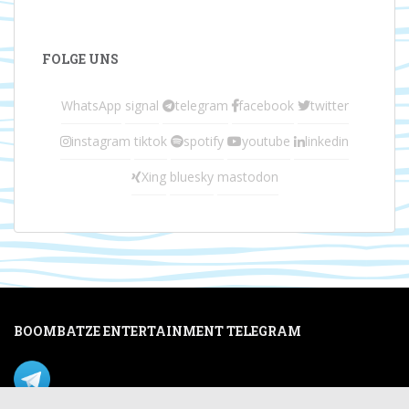
FOLGE UNS
WhatsApp
signal
telegram
facebook
twitter
instagram
tiktok
spotify
youtube
linkedin
Xing
bluesky
mastodon
BOOMBATZE ENTERTAINMENT TELEGRAM
Verpasse nichts per Telegram!