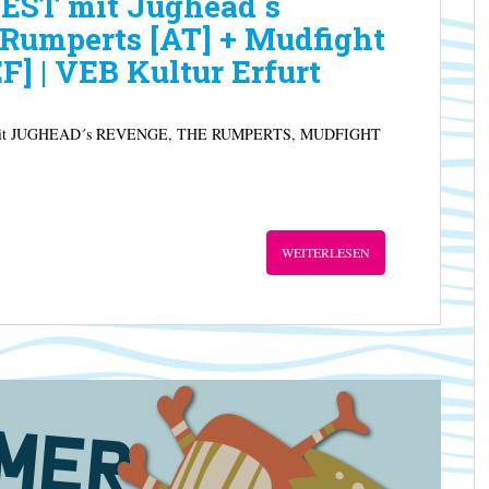
T mit Jughead´s
Rumperts [AT] + Mudfight
F] | VEB Kultur Erfurt
mit JUGHEAD´s REVENGE, THE RUMPERTS, MUDFIGHT
WEITERLESEN