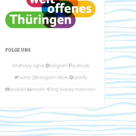
FOLGE UNS
WhatsApp
signal
telegram
facebook
twitter
instagram
tiktok
spotify
youtube
linkedin
Xing
bluesky
mastodon