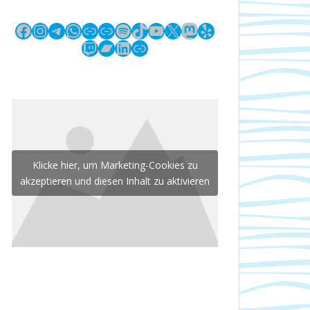
Facebook
Instagram
Telegram
WhatsApp
Link
Link
Spotify
TikTok
YouTube
X
Mastodon
Yelp
Twitch
Bandcamp
LinkedIn
Link
Klicke hier, um Marketing-Cookies zu
akzeptieren und diesen Inhalt zu aktivieren