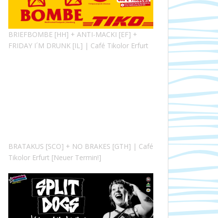
BRIEFBOMBE [HH] + ANTI-MACKI [EF] +
FRIDAY I´M DRUNK [IL] | Café Tikolor Erfurt
BRATAKUS [SCO] + NO BRAKES [GTH] | Café
Tikolor Erfurt [Neuer Termin!]