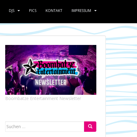
DJS
PICS
KONTAKT
IMPRESSUM
Boombatze Entertainment Newsletter
Suchen
nach: