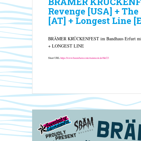
BRÄMER KRÜCKENFES
Revenge [USA] + The 
[AT] + Longest Line [E
BRÄMER KRÜCKENFEST im Bandhaus Erfurt 
+ LONGEST LINE
Short URL
https://www.boombatzeentertainment.de/bkf23