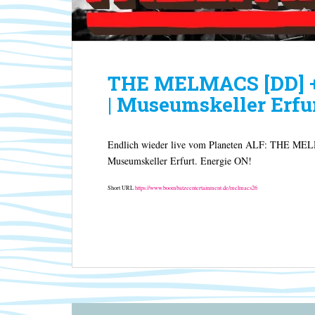
THE MELMACS [DD] +
| Museumskeller Erfu
Endlich wieder live vom Planeten ALF: THE M
Museumskeller Erfurt. Energie ON!
Short URL
https://www.boombatzeentertainment.de/melmacs26