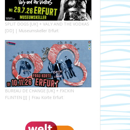
SPLIT DOGS [UK] + VALY AND THE VODKAS
[DD] | Museumskeller Erfurt
BUREAU DE CHANGE [UK] + FXCKIN
FLINTEN [J] | Frau Korte Erfurt