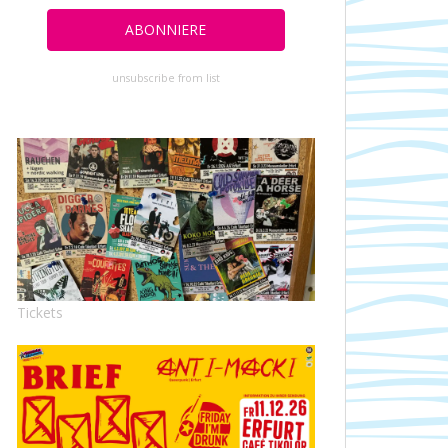
unsubscribe from list
Tickets