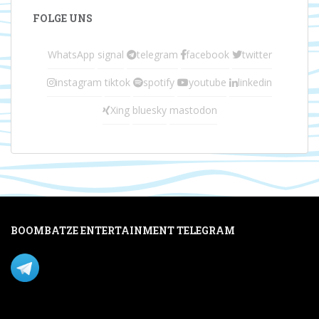
FOLGE UNS
WhatsApp
signal
telegram
facebook
twitter
instagram
tiktok
spotify
youtube
linkedin
Xing
bluesky
mastodon
BOOMBATZE ENTERTAINMENT TELEGRAM
Verpasse nichts per Telegram!