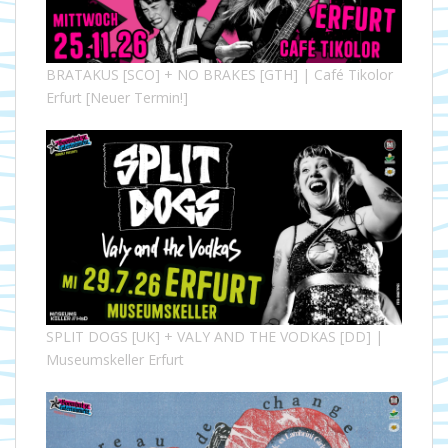
BRATAKUS [SCO] + NO BRAKES [GTH] | Café Tikolor
Erfurt [Neuer Termin!]
SPLIT DOGS [UK] + VALY AND THE VODKAS [DD] |
Museumskeller Erfurt