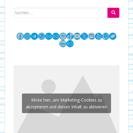
Suchen
nach:
Facebook
Instagram
Telegram
WhatsApp
Link
Link
Spotify
TikTok
YouTube
X
Mastodon
Yelp
Twitch
Bandc
LinkedIn
Link
Klicke hier, um Marketing-Cookies zu
akzeptieren und diesen Inhalt zu aktivieren