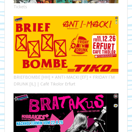
Tickets
BRIEFBOMBE [HH] + ANTI-MACKI [EF] + FRIDAY I´M
DRUNK [IL] | Café Tikolor Erfurt