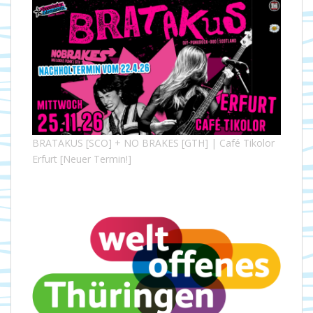
BRATAKUS [SCO] + NO BRAKES [GTH] | Café Tikolor
Erfurt [Neuer Termin!]