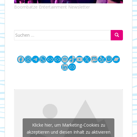
Boombatze Entertainment Newsletter
Suchen
nach:
Facebook
Instagram
Telegram
WhatsApp
Link
Link
Spotify
TikTok
YouTube
X
Mastodon
Yelp
Twitch
Bandc
LinkedIn
Link
Klicke hier, um Marketing-Cookies zu
akzeptieren und diesen Inhalt zu aktivieren