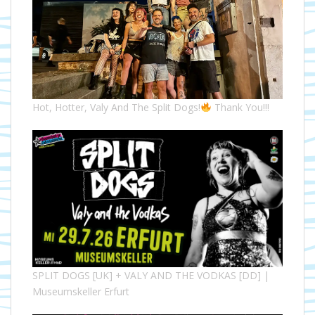
Hot, Hotter, Valy And The Split Dogs!
Thank You!!!
SPLIT DOGS [UK] + VALY AND THE VODKAS [DD] |
Museumskeller Erfurt