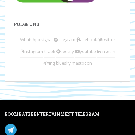
FOLGE UNS
WhatsApp
signal
telegram
facebook
twitter
instagram
tiktok
spotify
youtube
linkedin
Xing
bluesky
mastodon
BOOMBATZE ENTERTAINMENT TELEGRAM
Verpasse nichts per Telegram!