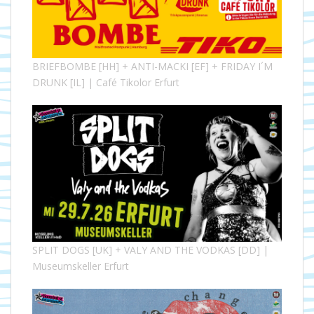
BRIEFBOMBE [HH] + ANTI-MACKI [EF] + FRIDAY I´M
DRUNK [IL] | Café Tikolor Erfurt
SPLIT DOGS [UK] + VALY AND THE VODKAS [DD] |
Museumskeller Erfurt