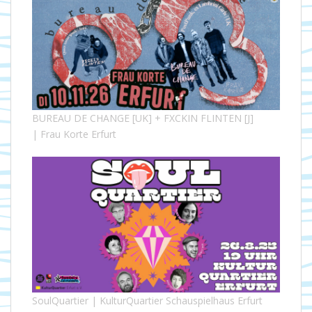
BUREAU DE CHANGE [UK] + FXCKIN FLINTEN [J]
| Frau Korte Erfurt
SoulQuartier | KulturQuartier Schauspielhaus Erfurt