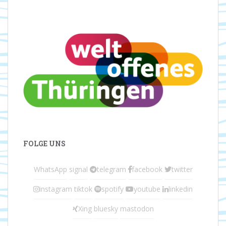
FOLGE UNS
WhatsApp
signal
telegram
facebook
twitter
instagram
tiktok
spotify
youtube
linkedin
Xing
bluesky
mastodon