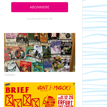
unsubscribe from list
Tickets