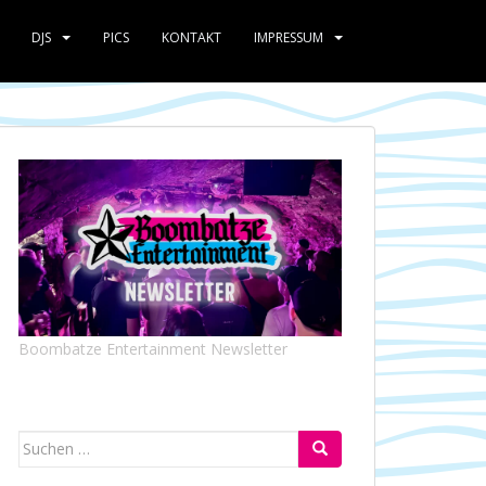
DJS
PICS
KONTAKT
IMPRESSUM
Boombatze Entertainment Newsletter
Suchen
nach: