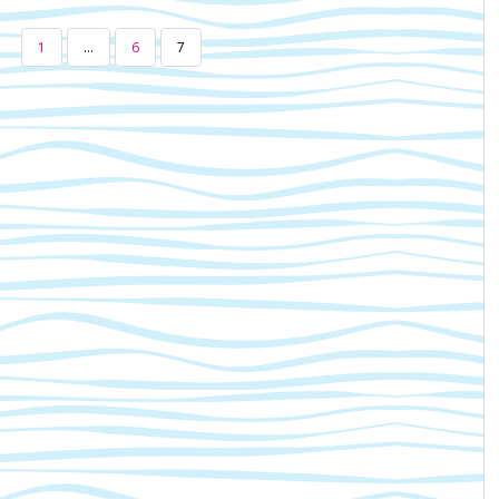
1
…
6
7