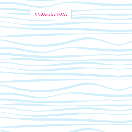
SEITENNUMMERIERUNG
NEUERE BEITRÄGE
DER
BEITRÄGE