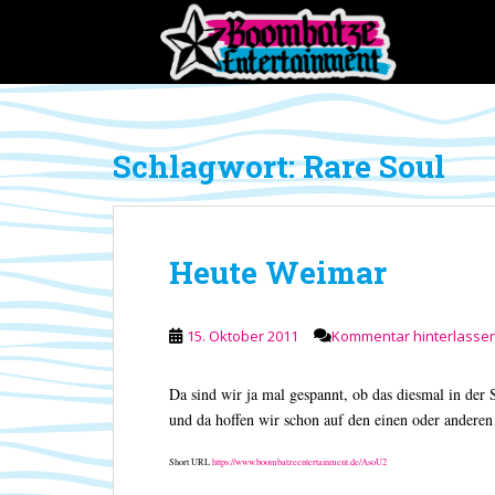
S
k
i
p
t
o
Schlagwort:
Rare Soul
m
a
i
n
Heute Weimar
c
o
n
15. Oktober 2011
Kommentar hinterlasse
t
e
n
Da sind wir ja mal gespannt, ob das diesmal in der S
t
und da hoffen wir schon auf den einen oder andere
Short URL
https://www.boombatzeentertainment.de/AsoU2