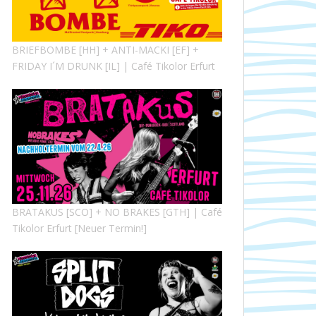
BRIEFBOMBE [HH] + ANTI-MACKI [EF] +
FRIDAY I´M DRUNK [IL] | Café Tikolor Erfurt
BRATAKUS [SCO] + NO BRAKES [GTH] | Café
Tikolor Erfurt [Neuer Termin!]