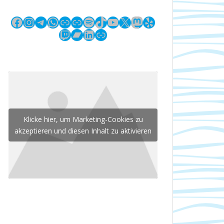
Facebook
Instagram
Telegram
WhatsApp
Link
Link
Spotify
TikTok
YouTube
X
Mastodon
Yelp
Twitch
Bandcamp
LinkedIn
Link
Klicke hier, um Marketing-Cookies zu
akzeptieren und diesen Inhalt zu aktivieren