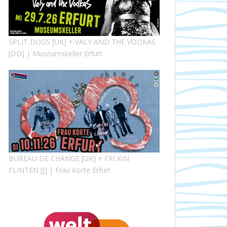
SPLIT DOGS [UK] + VALY AND THE VODKAS
[DD] | Museumskeller Erfurt
BUREAU DE CHANGE [UK] + FXCKIN
FLINTEN [J] | Frau Korte Erfurt