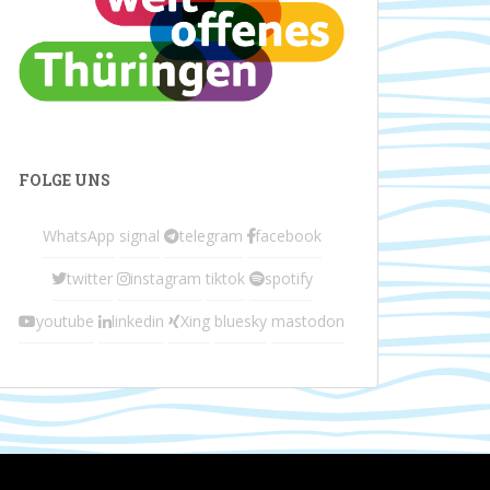
FOLGE UNS
WhatsApp
signal
telegram
facebook
twitter
instagram
tiktok
spotify
youtube
linkedin
Xing
bluesky
mastodon