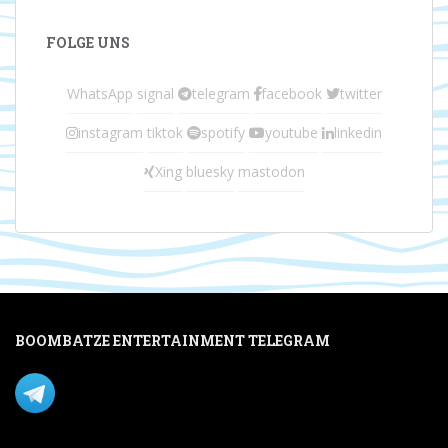
FOLGE UNS
WhatsApp
signal
telegram
facebook
twitter
instagram
tiktok
spotify
youtube
linkedin
Xing
bluesky
mastodon
BOOMBATZE ENTERTAINMENT TELEGRAM
Verpasse nichts per Telegram!