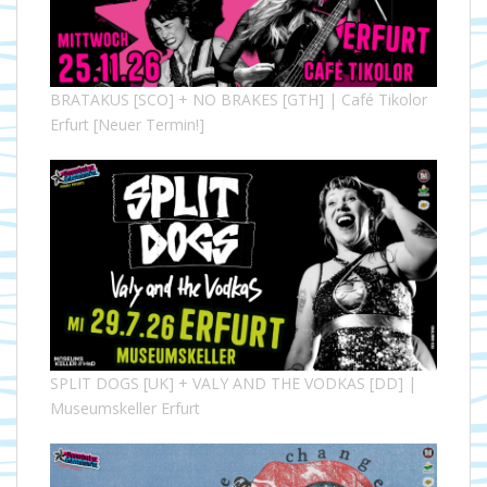
BRATAKUS [SCO] + NO BRAKES [GTH] | Café Tikolor
Erfurt [Neuer Termin!]
SPLIT DOGS [UK] + VALY AND THE VODKAS [DD] |
Museumskeller Erfurt