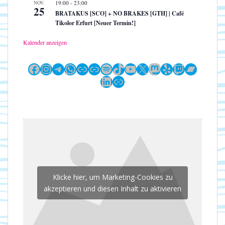
NOV.
19:00
-
23:00
25
BRATAKUS [SCO] + NO BRAKES [GTH] | Café
Tikolor Erfurt [Neuer Termin!]
Kalender anzeigen
Facebook
Instagram
Telegram
WhatsApp
Link
Link
Spotify
TikTok
YouTube
X
Mastodon
Yelp
Twitch
Bandc
LinkedIn
Link
Klicke hier, um Marketing-Cookies zu
akzeptieren und diesen Inhalt zu aktivieren