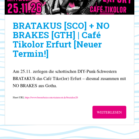
BRATAKUS [SCO] + NO
BRAKES [GTH] | Café
Tikolor Erfurt [Neuer
Termin!]
Am 25.11. zerlegen die schottischen DIY-Punk-Schwestern
BRATAKUS das Café Tiko(lor) Erfurt – diesmal zusammen mit
NO BRAKES aus Gotha.
Short URL
https://www.boombatzeentertainment.de/bratakus26
WEITERLESEN