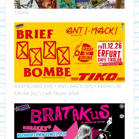
Tickets
BRIEFBOMBE [HH] + ANTI-MACKI [EF] + FRIDAY I´M
DRUNK [IL] | Café Tikolor Erfurt