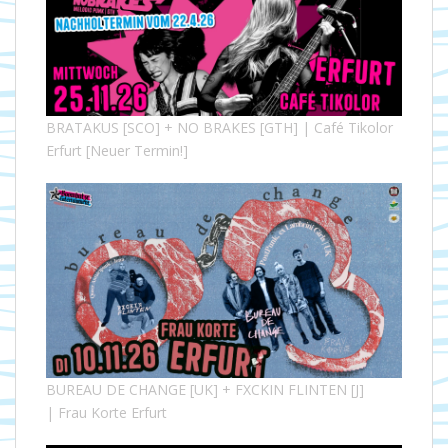
BRATAKUS [SCO] + NO BRAKES [GTH] | Café Tikolor
Erfurt [Neuer Termin!]
BUREAU DE CHANGE [UK] + FXCKIN FLINTEN [J]
| Frau Korte Erfurt