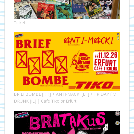
Tickets
BRIEFBOMBE [HH] + ANTI-MACKI [EF] + FRIDAY I´M
DRUNK [IL] | Café Tikolor Erfurt