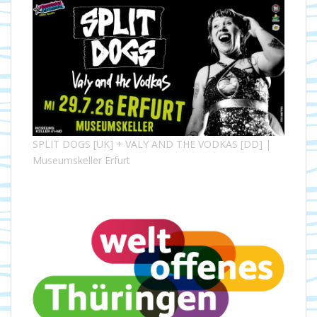
SPLIT DOGS [UK] + VALY AND THE VODKAS [DD] |
Museumskeller Erfurt