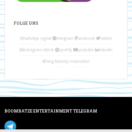
FOLGE UNS
WhatsApp
signal
telegram
facebook
twitter
instagram
tiktok
spotify
youtube
linkedin
Xing
bluesky
mastodon
BOOMBATZE ENTERTAINMENT TELEGRAM
Verpasse nichts per Telegram!