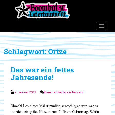
S
k
i
p
t
TOGGLE
o
m
a
Schlagwort:
Ortze
i
n
c
Das war ein fettes
o
n
Jahresende!
t
e
n
2. Januar 2013
Kommentar hinterlassen
t
Obwohl Leo dieses Mal stimmlich angeschlagen war, war es
trotzdem ein geiles Konzert zum 5. Ilvers-Geburtstag. Schön