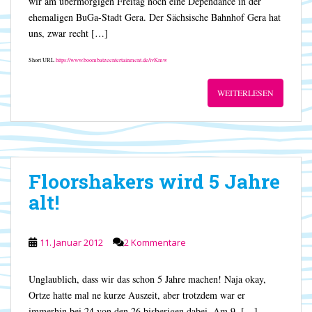
wir am übermorgigen Freitag noch eine Dependance in der
ehemaligen BuGa-Stadt Gera. Der Sächsische Bahnhof Gera hat
uns, zwar recht […]
Short URL
https://www.boombatzeentertainment.de/ivKmw
WEITERLESEN
Floorshakers wird 5 Jahre
alt!
11. Januar 2012
2 Kommentare
Unglaublich, dass wir das schon 5 Jahre machen! Naja okay,
Ortze hatte mal ne kurze Auszeit, aber trotzdem war er
immerhin bei 24 von den 26 bisherigen dabei. Am 9. […]