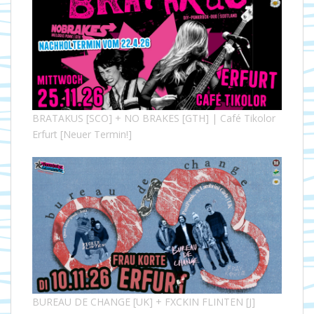
BRATAKUS [SCO] + NO BRAKES [GTH] | Café Tikolor
Erfurt [Neuer Termin!]
BUREAU DE CHANGE [UK] + FXCKIN FLINTEN [J]