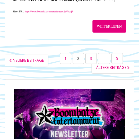
Short URL
https://www.boombatzeentertainment.de/PAojR
WEITERLESEN
SEITENNUMMERIERUNG
1
2
3
…
5
NEUERE BEITRÄGE
DER
ÄLTERE BEITRÄGE
BEITRÄGE