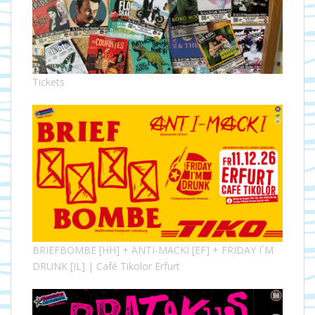
Tickets
BRIEFBOMBE [HH] + ANTI-MACKI [EF] + FRIDAY I´M
DRUNK [IL] | Café Tikolor Erfurt