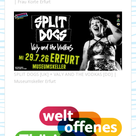
| Frau Korte Erfurt
SPLIT DOGS [UK] + VALY AND THE VODKAS [DD] |
Museumskeller Erfurt