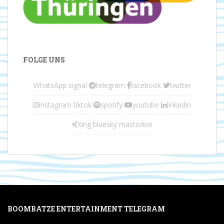
FOLGE UNS
WhatsApp
signal
telegram
facebook
twitter
instagram
tiktok
spotify
youtube
linkedin
Xing
bluesky
mastodon
BOOMBATZE ENTERTAINMENT TELEGRAM