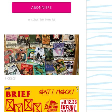
unsubscribe from list
Tickets