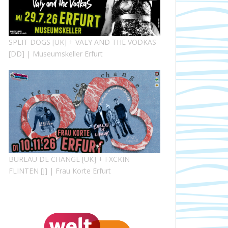
SPLIT DOGS [UK] + VALY AND THE VODKAS
[DD] | Museumskeller Erfurt
BUREAU DE CHANGE [UK] + FXCKIN
FLINTEN [J] | Frau Korte Erfurt