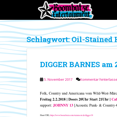
S
k
i
p
t
o
Schlagwort:
Oil-Stained
m
a
i
n
DIGGER BARNES am 2.
c
o
n
5. November 2017
Kommentar hinterlass
t
e
n
Folk, Country und Americana vom Wild-West-Märch
t
Freitag 2.2.2018 | Doors 20Uhr Start 21Uhr |
Caf
JOHNNY 13
support:
[Acoustic Punk- & Country-
Short URL
https://www.boombatzeentertainment.de/digger18