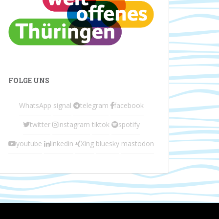
FOLGE UNS
WhatsApp
signal
telegram
facebook
twitter
instagram
tiktok
spotify
youtube
linkedin
Xing
bluesky
mastodon