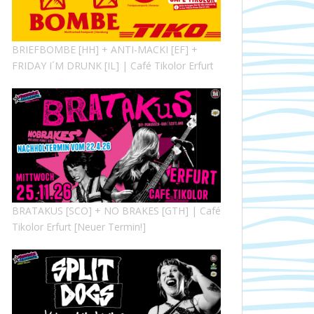
BRIEFBOMBE [HH] + ANTI-MACKI [EF] +
FRIDAY I´M DRUNK [IL] | Café Tikolor Erfurt
BRATAKUS [SCO] + NO BRAKES [GTH] | Café
Tikolor Erfurt [Neuer Termin!]