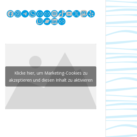
Facebook
Instagram
Telegram
WhatsApp
Link
Link
Spotify
TikTok
YouTube
X
Mastodon
Yelp
Twitch
Bandcamp
LinkedIn
Link
Klicke hier, um Marketing-Cookies zu
akzeptieren und diesen Inhalt zu aktivieren