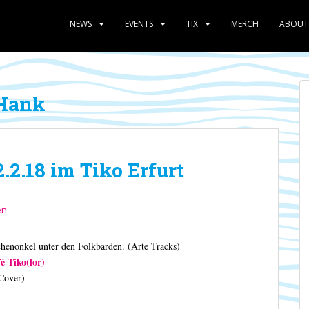
NEWS
EVENTS
TIX
MERCH
ABOUT
 Hank
2.18 im Tiko Erfurt
en
enonkel unter den Folkbarden. (Arte Tracks)
é Tiko(lor)
Cover)