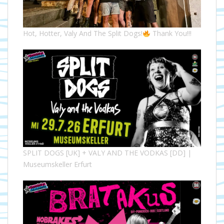
Hot, Hotter, Valy And The Split Dogs!
Thank You!!!
SPLIT DOGS [UK] + VALY AND THE VODKAS [DD] |
Museumskeller Erfurt