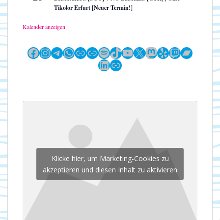
Tikolor Erfurt [Neuer Termin!]
Kalender anzeigen
Facebook
Instagram
Telegram
WhatsApp
Link
Link
Spotify
TikTok
YouTube
X
Mastodon
Yelp
Twitch
Bandc
LinkedIn
Link
Klicke hier, um Marketing-Cookies zu
akzeptieren und diesen Inhalt zu aktivieren