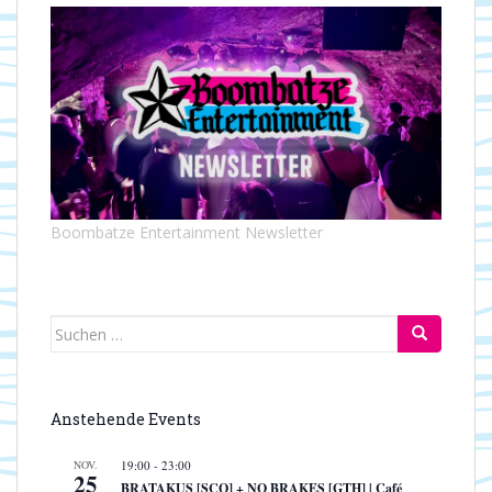
Boombatze Entertainment Newsletter
Suchen
nach:
Anstehende Events
NOV.
19:00
-
23:00
25
BRATAKUS [SCO] + NO BRAKES [GTH] | Café