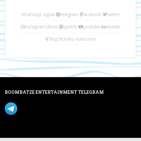
WhatsApp
signal
telegram
facebook
twitter
instagram
tiktok
spotify
youtube
linkedin
Xing
bluesky
mastodon
BOOMBATZE ENTERTAINMENT TELEGRAM
Verpasse nichts per Telegram!
Mastodon