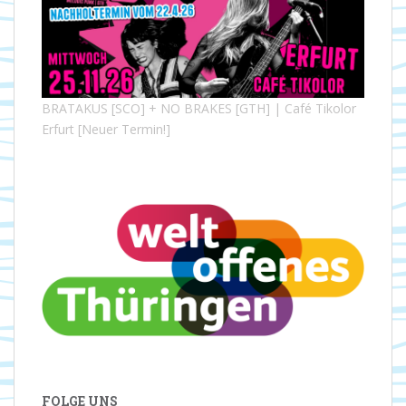
BRATAKUS [SCO] + NO BRAKES [GTH] | Café Tikolor
Erfurt [Neuer Termin!]
FOLGE UNS