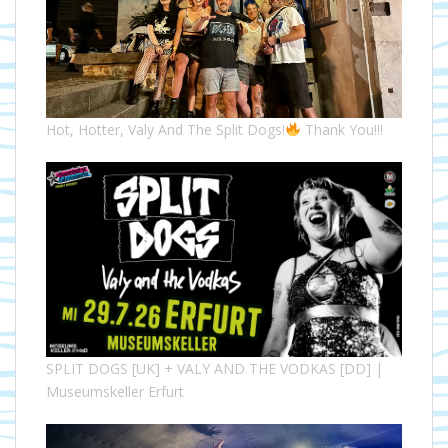
Hot, Hotter, Valy And The Split Dogs!
Thank You!!!
SPLIT DOGS [UK] + VALY AND THE VODKAS [DD] |
Museumskeller Erfurt