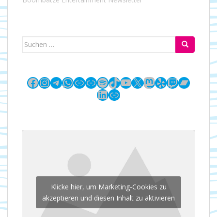
Suchen
nach:
Facebook
Instagram
Telegram
WhatsApp
Link
Link
Spotify
TikTok
YouTube
X
Mastodon
Yelp
Twitch
Bandc
LinkedIn
Link
Klicke hier, um Marketing-Cookies zu
akzeptieren und diesen Inhalt zu aktivieren