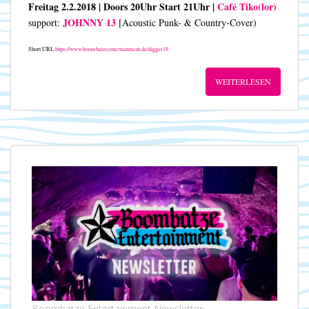
Freitag 2.2.2018 | Doors 20Uhr Start 21Uhr |
Café Tiko(lor)
JOHNNY 13
support:
[Acoustic Punk- & Country-Cover)
Short URL
https://www.boombatzeentertainment.de/digger18
WEITERLESEN
Boombatze Entertainment Newsletter