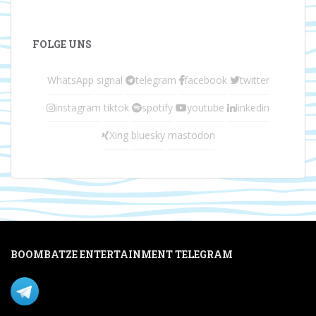
FOLGE UNS
WhatsApp
signal
telegram
facebook
twitter
instagram
tiktok
spotify
youtube
linkedin
Xing
bluesky
mastodon
BOOMBATZE ENTERTAINMENT TELEGRAM
Verpasse nichts per Telegram!