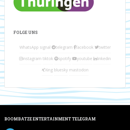
FOLGE UNS
WhatsApp
signal
telegram
facebook
twitter
instagram
tiktok
spotify
youtube
linkedin
Xing
bluesky
mastodon
BOOMBATZE ENTERTAINMENT TELEGRAM