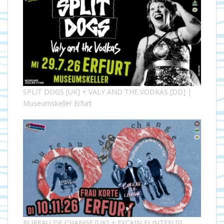
SPLIT DOGS [UK] + VALY AND THE VODKAS [DD] |
Museumskeller Erfurt
BUREAU DE CHANGE [UK] + FXCKIN FLINTEN [J]