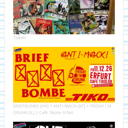
Tickets
BRIEFBOMBE [HH] + ANTI-MACKI [EF] + FRIDAY I´M
DRUNK [IL] | Café Tikolor Erfurt