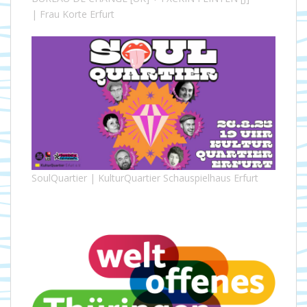
| Frau Korte Erfurt
SoulQuartier | KulturQuartier Schauspielhaus Erfurt