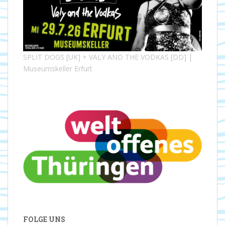
SPLIT DOGS [UK] + VALY AND THE VODKAS [DD] |
Museumskeller Erfurt
FOLGE UNS