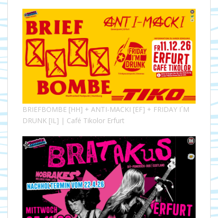
BRIEFBOMBE [HH] + ANTI-MACKI [EF] + FRIDAY I´M
DRUNK [IL] | Café Tikolor Erfurt