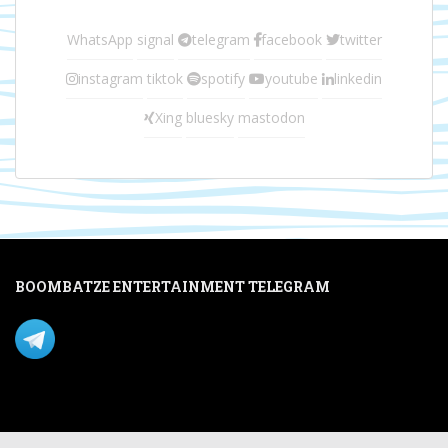
WhatsApp
signal
telegram
facebook
twitter
instagram
tiktok
spotify
youtube
linkedin
Xing
bluesky
mastodon
BOOMBATZE ENTERTAINMENT TELEGRAM
Verpasse nichts per Telegram!
Mastodon