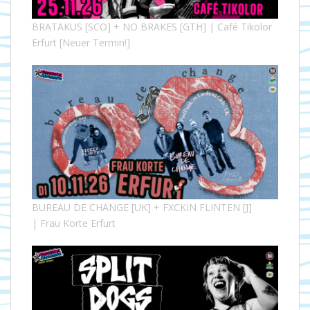
BRATAKUS [SCO] + NO BRAKES [GTH] | Café Tikolor
Erfurt [Neuer Termin!]
BUREAU DE CHANGE [UK] + FXCKIN FLINTEN [J]
| Frau Korte Erfurt