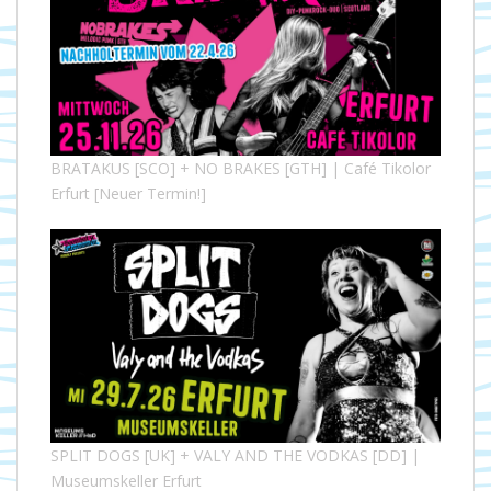
BRATAKUS [SCO] + NO BRAKES [GTH] | Café Tikolor
Erfurt [Neuer Termin!]
SPLIT DOGS [UK] + VALY AND THE VODKAS [DD] |
Museumskeller Erfurt