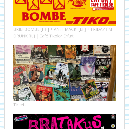
BRIEFBOMBE [HH] + ANTI-MACKI [EF] + FRIDAY I´M
DRUNK [IL] | Café Tikolor Erfurt
Tickets