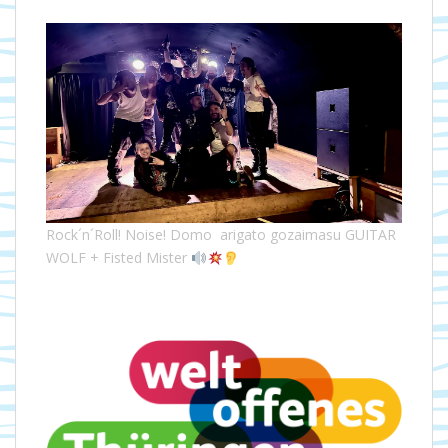
Rock´n´Roll! Noise! Domo arigato gozaimasu GUITAR
WOLF + Fisted Mister