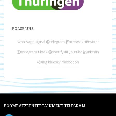
FOLGE UNS
WhatsApp
signal
telegram
facebook
twitter
instagram
tiktok
spotify
youtube
linkedin
Xing
bluesky
mastodon
BOOMBATZE ENTERTAINMENT TELEGRAM