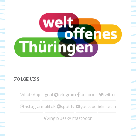
FOLGE UNS
WhatsApp
signal
telegram
facebook
twitter
instagram
tiktok
spotify
youtube
linkedin
Xing
bluesky
mastodon