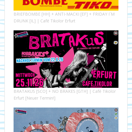
BRIEFBOMBE [HH] + ANTI-MACKI [EF] + FRIDAY I´M
DRUNK [IL] | Café Tikolor Erfurt
BRATAKUS [SCO] + NO BRAKES [GTH] | Café Tikolor
Erfurt [Neuer Termin!]