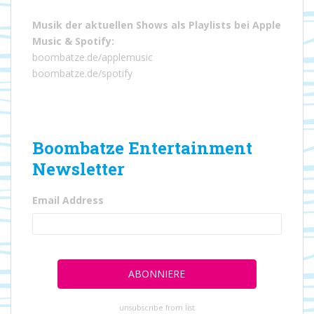
Musik der aktuellen Shows als Playlists bei
Apple
Music
&
Spotify
:
boombatze.de/applemusic
boombatze.de/spotify
Boombatze Entertainment
Newsletter
Email Address
unsubscribe from list