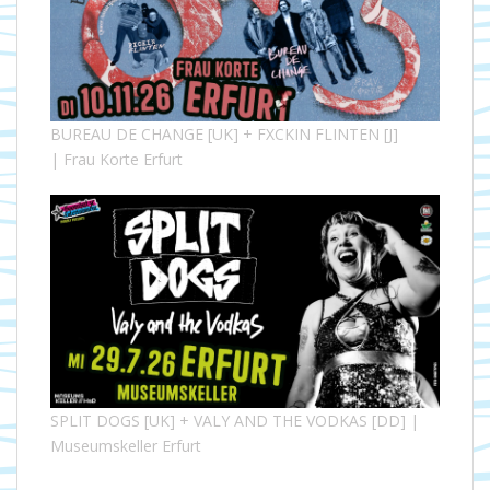
BUREAU DE CHANGE [UK] + FXCKIN FLINTEN [J]
| Frau Korte Erfurt
SPLIT DOGS [UK] + VALY AND THE VODKAS [DD] |
Museumskeller Erfurt