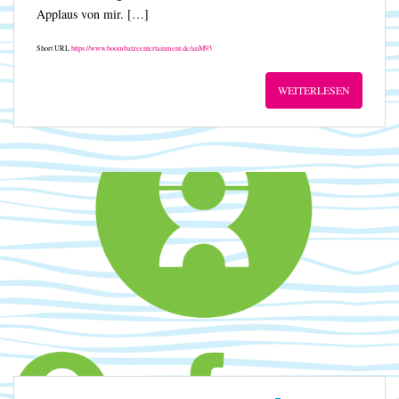
Applaus von mir. […]
Short URL
https://www.boombatzeentertainment.de/anM93
WEITERLESEN