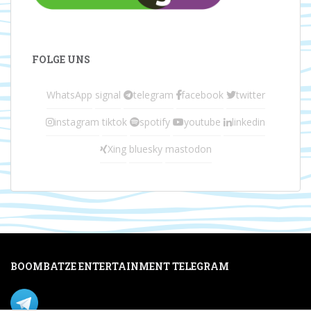
FOLGE UNS
WhatsApp
signal
telegram
facebook
twitter
instagram
tiktok
spotify
youtube
linkedin
Xing
bluesky
mastodon
BOOMBATZE ENTERTAINMENT TELEGRAM
Verpasse nichts per Telegram!