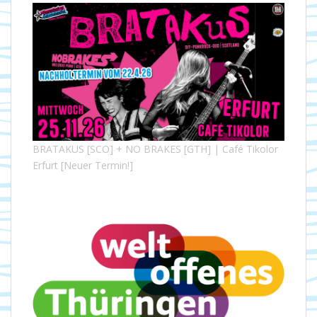
BRATAKUS [SCO] + NO BRAKES [GTH] | Café Tikolor
Erfurt [Neuer Termin!]