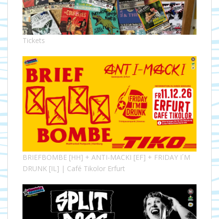
Tickets
BRIEFBOMBE [HH] + ANTI-MACKI [EF] + FRIDAY I´M
DRUNK [IL] | Café Tikolor Erfurt