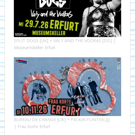
SPLIT DOGS [UK] + VALY AND THE VODKAS [DD] |
Museumskeller Erfurt
BUREAU DE CHANGE [UK] + FXCKIN FLINTEN [J]
| Frau Korte Erfurt