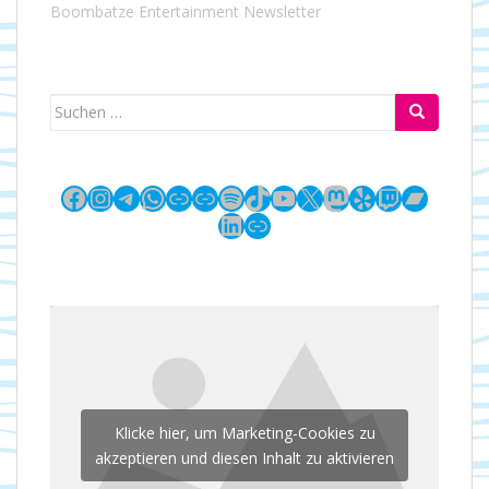
Boombatze Entertainment Newsletter
Suchen
nach:
Facebook
Instagram
Telegram
WhatsApp
Link
Link
Spotify
TikTok
YouTube
X
Mastodon
Yelp
Twitch
Bandc
LinkedIn
Link
Klicke hier, um Marketing-Cookies zu
akzeptieren und diesen Inhalt zu aktivieren