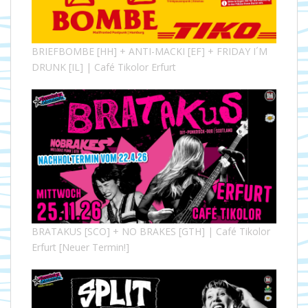
BRIEFBOMBE [HH] + ANTI-MACKI [EF] + FRIDAY I´M
DRUNK [IL] | Café Tikolor Erfurt
BRATAKUS [SCO] + NO BRAKES [GTH] | Café Tikolor
Erfurt [Neuer Termin!]