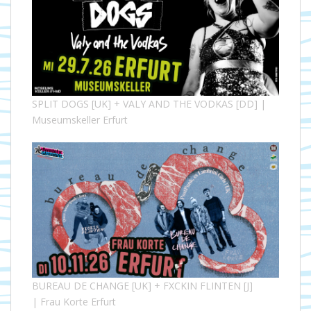
SPLIT DOGS [UK] + VALY AND THE VODKAS [DD] |
Museumskeller Erfurt
BUREAU DE CHANGE [UK] + FXCKIN FLINTEN [J]
| Frau Korte Erfurt