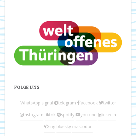
FOLGE UNS
WhatsApp
signal
telegram
facebook
twitter
instagram
tiktok
spotify
youtube
linkedin
Xing
bluesky
mastodon