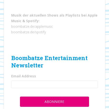
Musik der aktuellen Shows als Playlists bei
Apple
Music
&
Spotify
:
boombatze.de/applemusic
boombatze.de/spotify
Boombatze Entertainment
Newsletter
Email Address