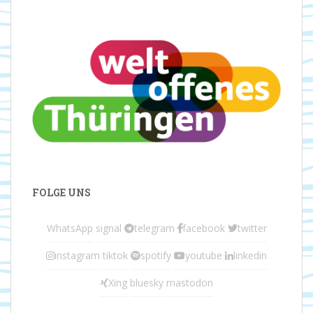
FOLGE UNS
WhatsApp
signal
telegram
facebook
twitter
instagram
tiktok
spotify
youtube
linkedin
Xing
bluesky
mastodon