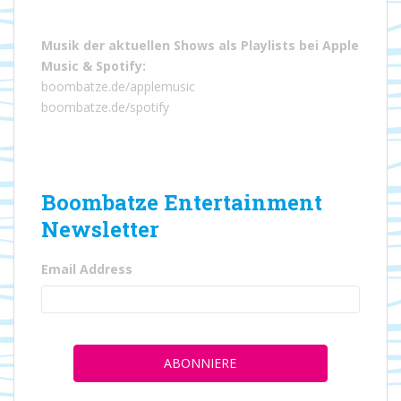
Musik der aktuellen Shows als Playlists bei
Apple
Music
&
Spotify
:
boombatze.de/applemusic
boombatze.de/spotify
Boombatze Entertainment
Newsletter
Email Address