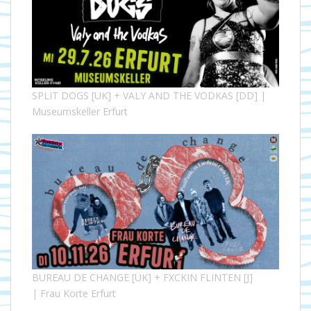
SPLIT DOGS [UK] + VALY AND THE VODKAS [DD] |
Museumskeller Erfurt
BUREAU DE CHANGE [UK] + FXCKIN FLINTEN [J]
| Frau Korte Erfurt