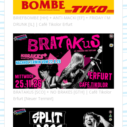
BRIEFBOMBE [HH] + ANTI-MACKI [EF] + FRIDAY I´M
DRUNK [IL] | Café Tikolor Erfurt
BRATAKUS [SCO] + NO BRAKES [GTH] | Café Tikolor
Erfurt [Neuer Termin!]