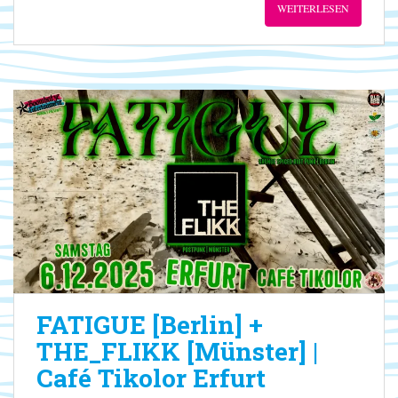
WEITERLESEN
FATIGUE [Berlin] +
THE_FLIKK [Münster] |
Café Tikolor Erfurt