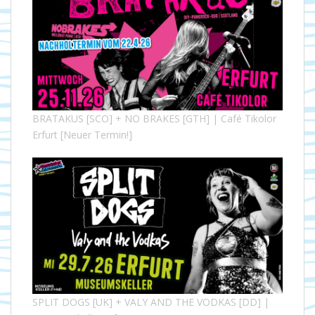
BRATAKUS [SCO] + NO BRAKES [GTH] | Café Tikolor
Erfurt [Neuer Termin!]
SPLIT DOGS [UK] + VALY AND THE VODKAS [DD] |