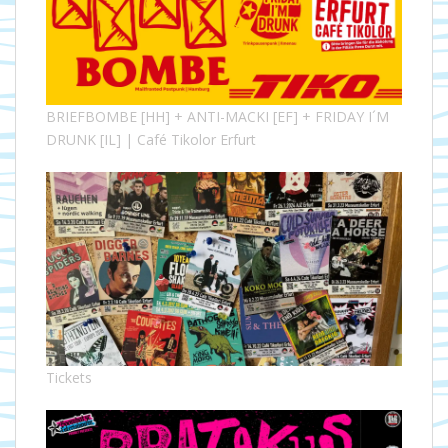
BRIEFBOMBE [HH] + ANTI-MACKI [EF] + FRIDAY I´M
DRUNK [IL] | Café Tikolor Erfurt
Tickets