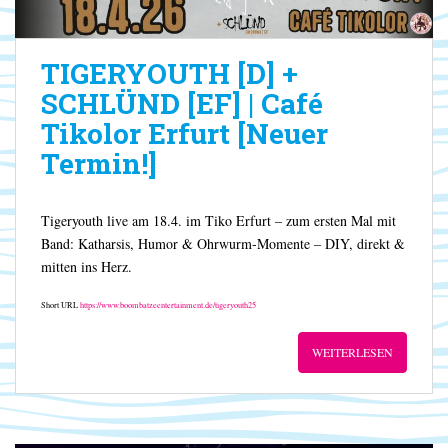
TIGERYOUTH [D] +
SCHLÜND [EF] | Café
Tikolor Erfurt [Neuer
Termin!]
Tigeryouth live am 18.4. im Tiko Erfurt – zum ersten Mal mit
Band: Katharsis, Humor & Ohrwurm-Momente – DIY, direkt &
mitten ins Herz.
Short URL
https://www.boombatzeentertainment.de/tigeryouth25
WEITERLESEN