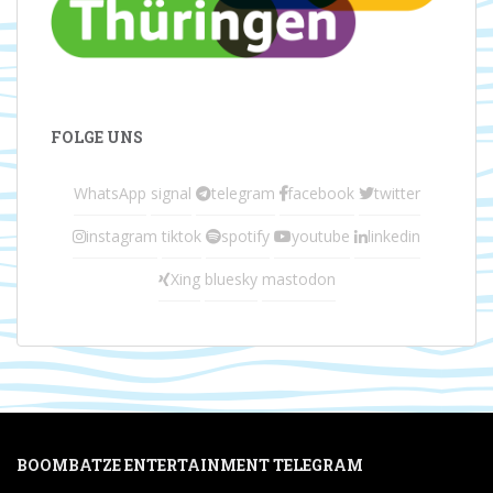
FOLGE UNS
WhatsApp
signal
telegram
facebook
twitter
instagram
tiktok
spotify
youtube
linkedin
Xing
bluesky
mastodon
BOOMBATZE ENTERTAINMENT TELEGRAM