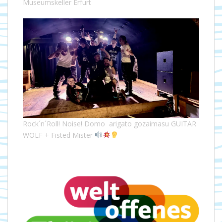
Museumskeller Erfurt
Rock´n´Roll! Noise! Domo arigato gozaimasu GUITAR
WOLF + Fisted Mister