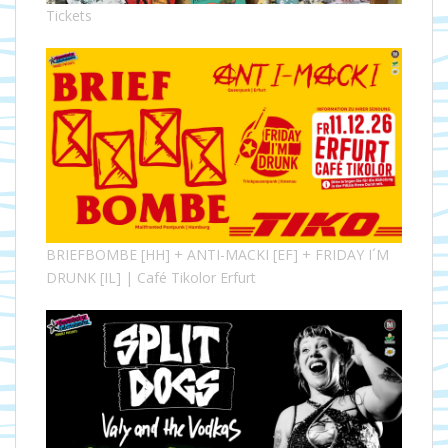
Tickets
BRIEFBOMBE [HH] + ANTI-MACKI [EF] + FRIDAY I´M
DRUNK [IL] | Café Tikolor Erfurt