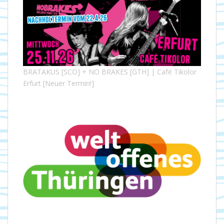
BRATAKUS [SCO] + NO BRAKES [GTH] | Café Tikolor
Erfurt [Neuer Termin!]