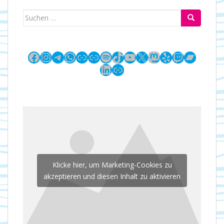
Suchen
nach:
Facebook
Instagram
Telegram
WhatsApp
Link
Link
Spotify
TikTok
YouTube
X
Mastodon
Yelp
Twitch
Bandc
LinkedIn
Link
Klicke hier, um Marketing-Cookies zu
akzeptieren und diesen Inhalt zu aktivieren