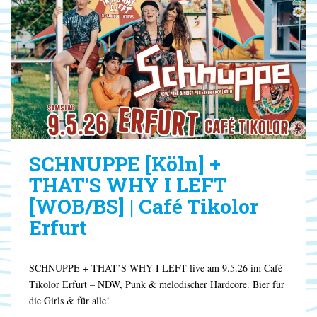
SCHNUPPE [Köln] +
THAT’S WHY I LEFT
[WOB/BS] | Café Tikolor
Erfurt
SCHNUPPE + THAT’S WHY I LEFT live am 9.5.26 im Café
Tikolor Erfurt – NDW, Punk & melodischer Hardcore. Bier für
die Girls & für alle!