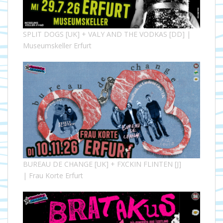
SPLIT DOGS [UK] + VALY AND THE VODKAS [DD] |
Museumskeller Erfurt
BUREAU DE CHANGE [UK] + FXCKIN FLINTEN [J]
| Frau Korte Erfurt