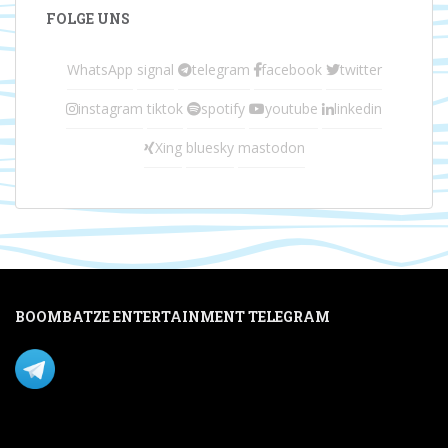
FOLGE UNS
WhatsApp
signal
telegram
facebook
twitter
instagram
tiktok
spotify
youtube
linkedin
Xing
bluesky
mastodon
BOOMBATZE ENTERTAINMENT TELEGRAM
Verpasse nichts per Telegram!