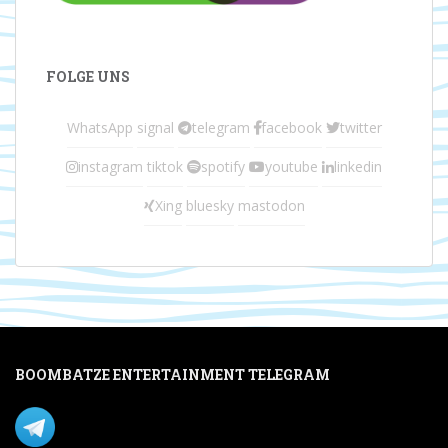
FOLGE UNS
WhatsApp
signal
telegram
facebook
twitter
instagram
tiktok
spotify
youtube
linkedin
Xing
bluesky
mastodon
BOOMBATZE ENTERTAINMENT TELEGRAM
Verpasse nichts per Telegram!