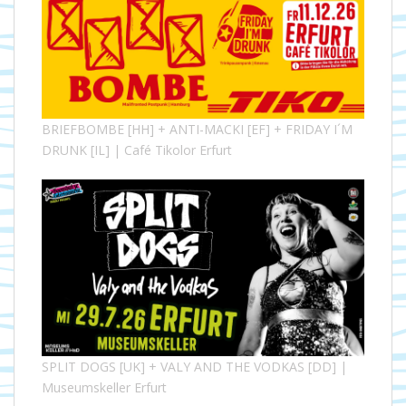
BRIEFBOMBE [HH] + ANTI-MACKI [EF] + FRIDAY I´M
DRUNK [IL] | Café Tikolor Erfurt
SPLIT DOGS [UK] + VALY AND THE VODKAS [DD] |
Museumskeller Erfurt