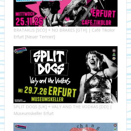
BRATAKUS [SCO] + NO BRAKES [GTH] | Café Tikolor
Erfurt [Neuer Termin!]
SPLIT DOGS [UK] + VALY AND THE VODKAS [DD] |
Museumskeller Erfurt