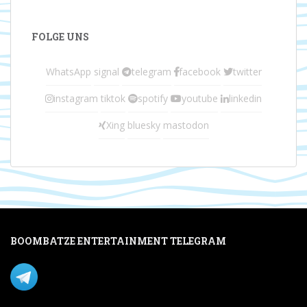
FOLGE UNS
WhatsApp
signal
telegram
facebook
twitter
instagram
tiktok
spotify
youtube
linkedin
Xing
bluesky
mastodon
BOOMBATZE ENTERTAINMENT TELEGRAM
Verpasse nichts per Telegram!