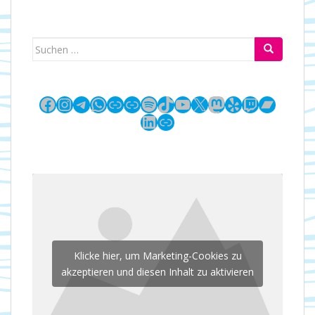
Suchen
nach:
Facebook
Instagram
Telegram
WhatsApp
Link
Link
Spotify
TikTok
YouTube
X
Mastodon
Yelp
Twitch
Bandc
LinkedIn
Link
Klicke hier, um Marketing-Cookies zu
akzeptieren und diesen Inhalt zu aktivieren