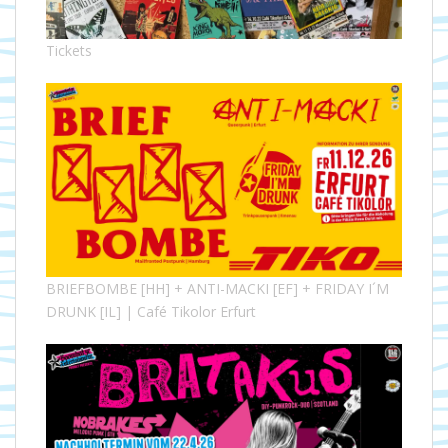
Tickets
BRIEFBOMBE [HH] + ANTI-MACKI [EF] + FRIDAY I´M
DRUNK [IL] | Café Tikolor Erfurt