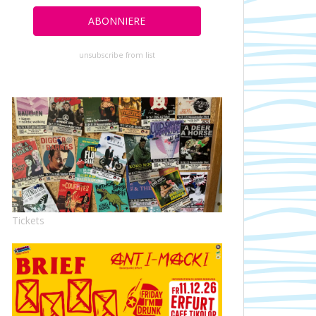
unsubscribe from list
Tickets