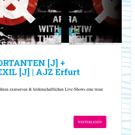
ORTANTEN [J] +
L [J] | AJZ Erfurt
hren exzessiven & leidenschaftlichen Live-Shows eine treue
WEITERLESEN