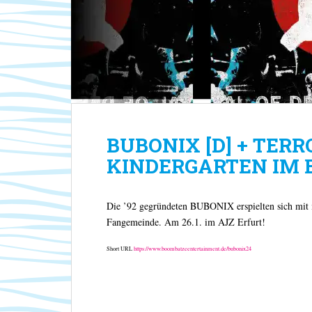
BUBONIX [D] + TERR
KINDERGARTEN IM EXI
Die ’92 gegründeten BUBONIX erspielten sich mit i
Fangemeinde. Am 26.1. im AJZ Erfurt!
Short URL
https://www.boombatzeentertainment.de/bubonix24