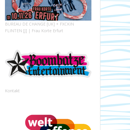
BUREAU DE CHANGE [UK] + FXCKIN
FLINTEN [J] | Frau Korte Erfurt
Kontakt