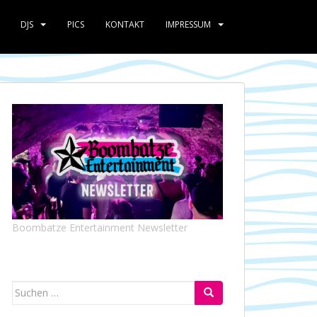
DJS
PICS
KONTAKT
IMPRESSUM
Boombatze Entertainment Newsletter
Suchen
nach: