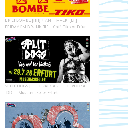
BRIEFBOMBE [HH] + ANTI-MACKI [EF] +
FRIDAY I´M DRUNK [IL] | Café Tikolor Erfurt
SPLIT DOGS [UK] + VALY AND THE VODKAS
[DD] | Museumskeller Erfurt