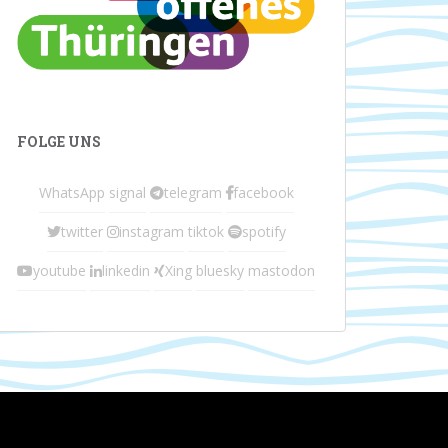
FOLGE UNS
WhatsApp
signal
telegram
facebook
twitter
instagram
tiktok
spotify
youtube
linkedin
Xing
bluesky
mastodon