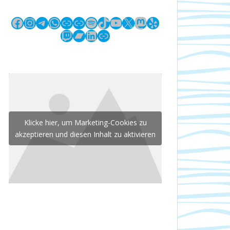
Facebook
Instagram
Telegram
WhatsApp
Link
Link
Spotify
TikTok
YouTube
X
Mastodon
Yelp
Twitch
Bandcamp
LinkedIn
Link
Klicke hier, um Marketing-Cookies zu
akzeptieren und diesen Inhalt zu aktivieren