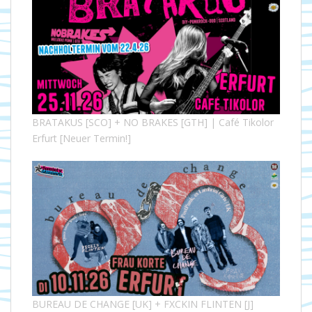
BRATAKUS [SCO] + NO BRAKES [GTH] | Café Tikolor
Erfurt [Neuer Termin!]
BUREAU DE CHANGE [UK] + FXCKIN FLINTEN [J]