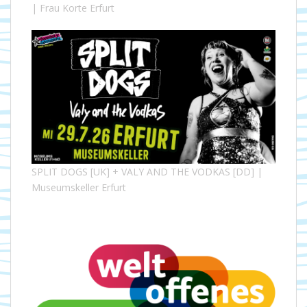
| Frau Korte Erfurt
SPLIT DOGS [UK] + VALY AND THE VODKAS [DD] |
Museumskeller Erfurt