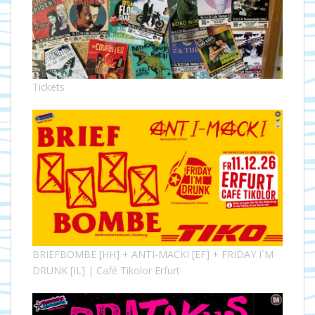
Tickets
BRIEFBOMBE [HH] + ANTI-MACKI [EF] + FRIDAY I´M
DRUNK [IL] | Café Tikolor Erfurt