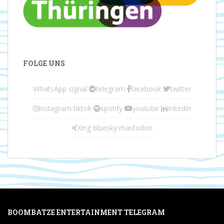
FOLGE UNS
WhatsApp
signal
telegram
facebook
twitter
instagram
tiktok
spotify
youtube
linkedin
Xing
bluesky
mastodon
BOOMBATZE ENTERTAINMENT TELEGRAM