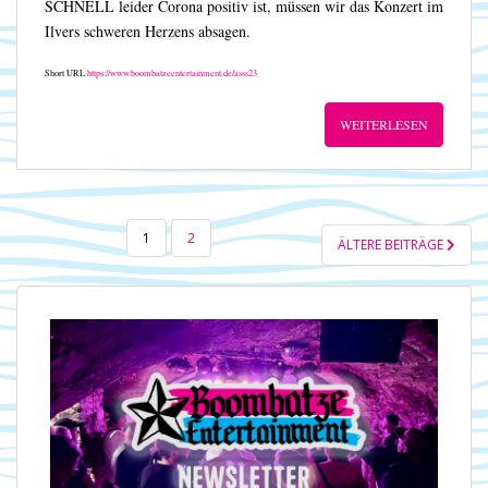
SCHNELL leider Corona positiv ist, müssen wir das Konzert im
Ilvers schweren Herzens absagen.
Short URL
https://www.boombatzeentertainment.de/asss23
WEITERLESEN
SEITENNUMMERIERUNG
1
2
ÄLTERE BEITRÄGE
DER
BEITRÄGE