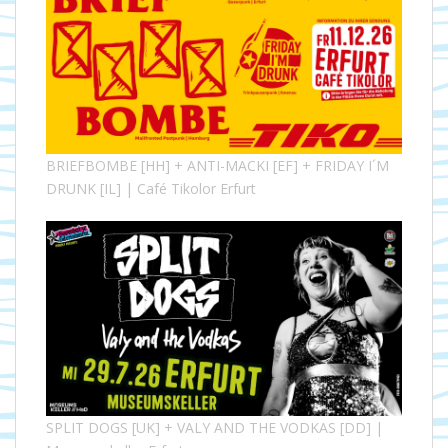
BRIEFBOMBE [HH] + ANTI-MACKI [EF] + FRIDAY I´M
DRUNK [IL] | Café Tikolor Erfurt
SPLIT DOGS [UK] + VALY AND THE VODKAS [DD] |