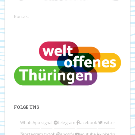
Kontakt
FOLGE UNS
WhatsApp
signal
telegram
facebook
twitter
instagram
tiktok
spotify
youtube
linkedin