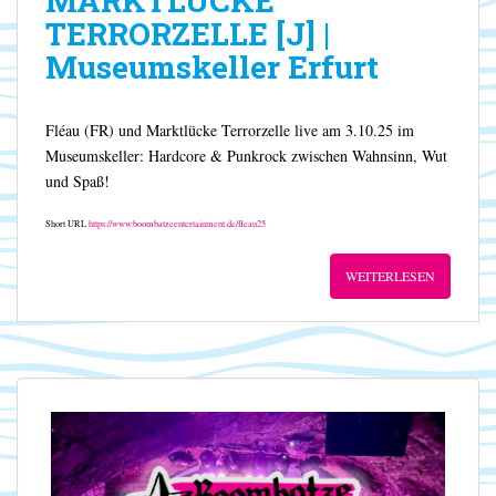
MARKTLÜCKE
TERRORZELLE [J] |
Museumskeller Erfurt
Fléau (FR) und Marktlücke Terrorzelle live am 3.10.25 im
Museumskeller: Hardcore & Punkrock zwischen Wahnsinn, Wut
und Spaß!
Short URL
https://www.boombatzeentertainment.de/fleau25
WEITERLESEN