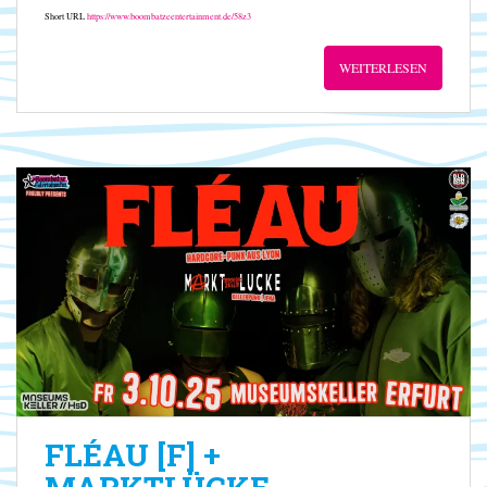
Short URL
https://www.boombatzeentertainment.de/58z3
WEITERLESEN
FLÉAU [F] +