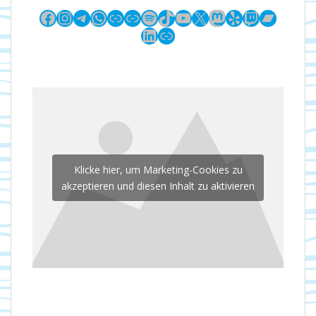
Facebook
Instagram
Telegram
WhatsApp
Link
Link
Spotify
TikTok
YouTube
X
Mastodon
Yelp
Twitch
Bandc
LinkedIn
Link
Klicke hier, um Marketing-Cookies zu
akzeptieren und diesen Inhalt zu aktivieren