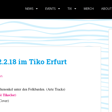
NEWS
EVENTS
TIX
MERCH
ABOUT
2.18 im Tiko Erfurt
en
enonkel unter den Folkbarden. (Arte Tracks)
é Tiko(lor)
Cover)