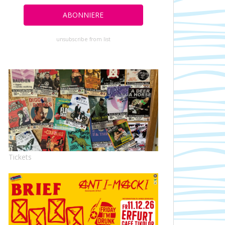
unsubscribe from list
Tickets