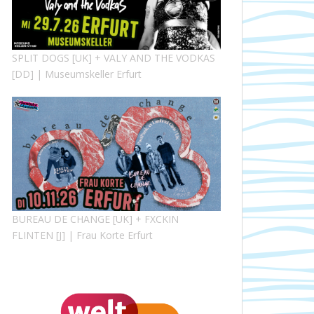
SPLIT DOGS [UK] + VALY AND THE VODKAS
[DD] | Museumskeller Erfurt
BUREAU DE CHANGE [UK] + FXCKIN
FLINTEN [J] | Frau Korte Erfurt