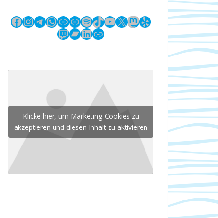
Facebook
Instagram
Telegram
WhatsApp
Link
Link
Spotify
TikTok
YouTube
X
Mastodon
Yelp
Twitch
Bandcamp
LinkedIn
Link
Klicke hier, um Marketing-Cookies zu
akzeptieren und diesen Inhalt zu aktivieren