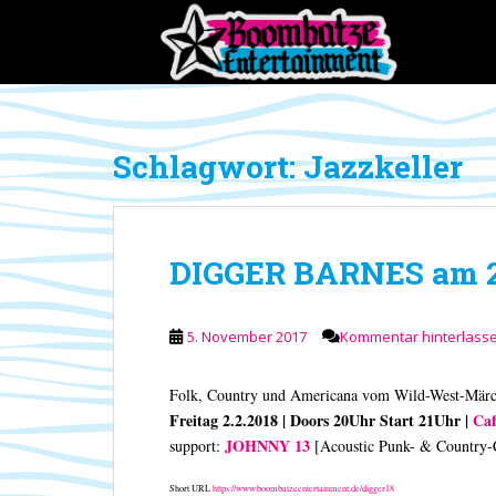
S
k
i
p
t
o
Schlagwort:
Jazzkeller
m
a
i
n
DIGGER BARNES am 2.
c
o
n
5. November 2017
Kommentar hinterlass
t
e
n
Folk, Country und Americana vom Wild-West-Märch
t
Freitag 2.2.2018 | Doors 20Uhr Start 21Uhr |
Caf
JOHNNY 13
support:
[Acoustic Punk- & Country-
Short URL
https://www.boombatzeentertainment.de/digger18