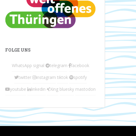
FOLGE UNS
WhatsApp
signal
telegram
facebook
twitter
instagram
tiktok
spotify
youtube
linkedin
Xing
bluesky
mastodon