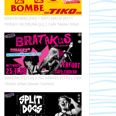
BRIEFBOMBE [HH] + ANTI-MACKI [EF] +
FRIDAY I´M DRUNK [IL] | Café Tikolor Erfurt
BRATAKUS [SCO] + NO BRAKES [GTH] | Café
Tikolor Erfurt [Neuer Termin!]