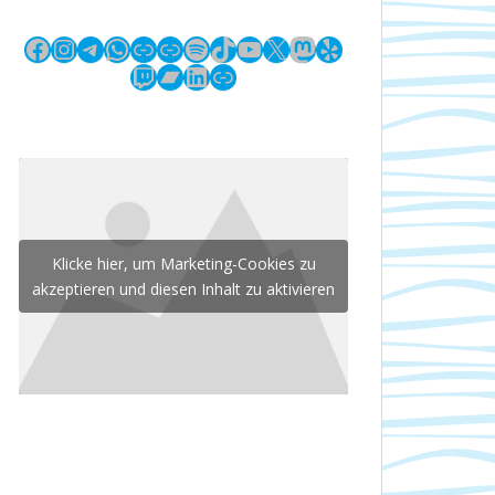
Facebook
Instagram
Telegram
WhatsApp
Link
Link
Spotify
TikTok
YouTube
X
Mastodon
Yelp
Twitch
Bandcamp
LinkedIn
Link
Klicke hier, um Marketing-Cookies zu
akzeptieren und diesen Inhalt zu aktivieren