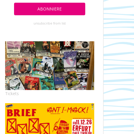
unsubscribe from list
Tickets