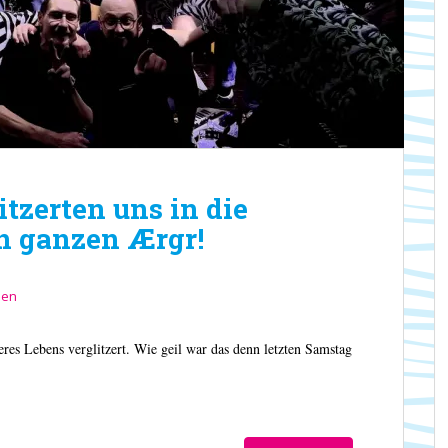
tzerten uns in die
n ganzen Ærgr!
sen
Lebens verglitzert. Wie geil war das denn letzten Samstag