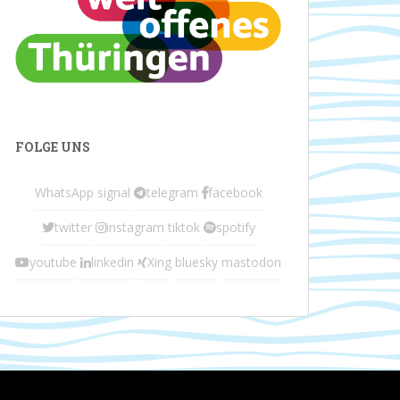
FOLGE UNS
WhatsApp
signal
telegram
facebook
twitter
instagram
tiktok
spotify
youtube
linkedin
Xing
bluesky
mastodon