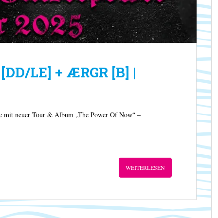
DD/LE] + ÆRGR [B] |
e mit neuer Tour & Album „The Power Of Now“ –
WEITERLESEN