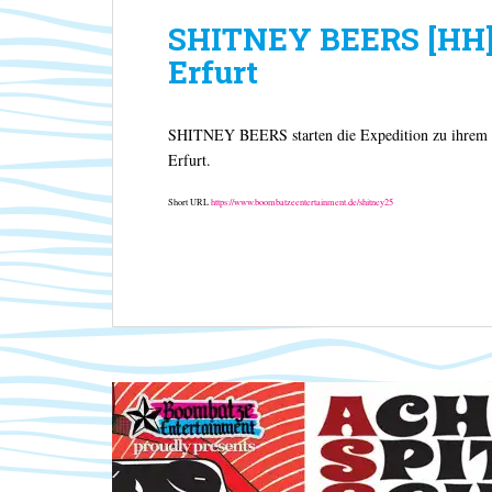
SHITNEY BEERS [HH] +
Erfurt
SHITNEY BEERS starten die Expedition zu ihrem d
Erfurt.
Short URL
https://www.boombatzeentertainment.de/shitney25