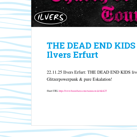
THE DEAD END KIDS [
Ilvers Erfurt
22.11.25 Ilvers Erfurt: THE DEAD END KIDS liv
Glitzerpowerpunk & pure Eskalation!
Short URL
https://www.boombatzeentertainment.de/tdek25