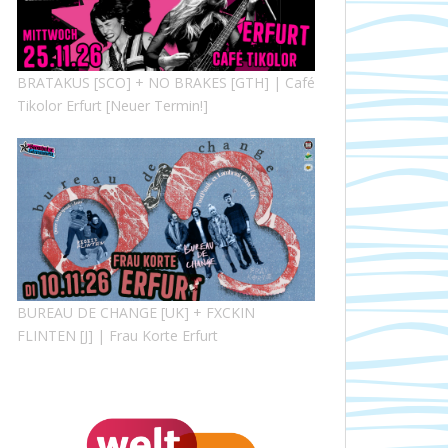
BRATAKUS [SCO] + NO BRAKES [GTH] | Café
Tikolor Erfurt [Neuer Termin!]
BUREAU DE CHANGE [UK] + FXCKIN
FLINTEN [J] | Frau Korte Erfurt