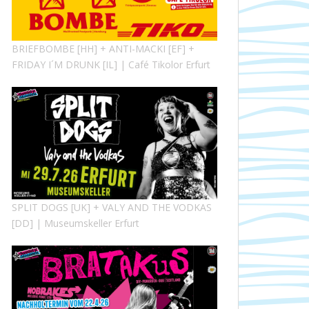
BRIEFBOMBE [HH] + ANTI-MACKI [EF] +
FRIDAY I´M DRUNK [IL] | Café Tikolor Erfurt
SPLIT DOGS [UK] + VALY AND THE VODKAS
[DD] | Museumskeller Erfurt