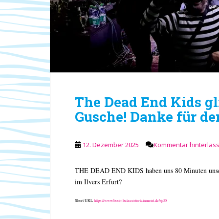
The Dead End Kids gli
Gusche! Danke für de
12. Dezember 2025
Kommentar hinterlas
THE DEAD END KIDS haben uns 80 Minuten unseres 
im Ilvers Erfurt?
Short URL
https://www.boombatzeentertainment.de/sp58