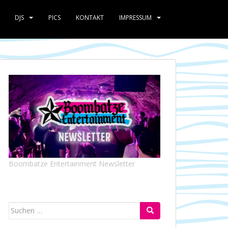
DJS
PICS
KONTAKT
IMPRESSUM
Boombatze Entertainment Newsletter
Suchen
nach: