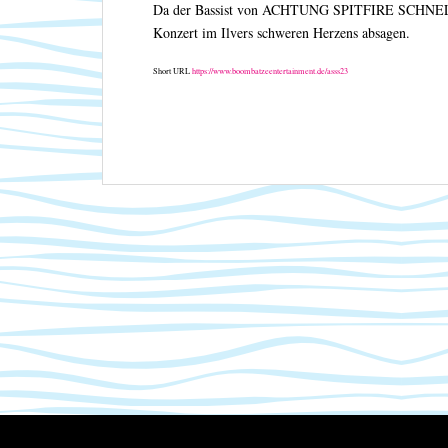
Da der Bassist von ACHTUNG SPITFIRE SCHNELL 
Konzert im Ilvers schweren Herzens absagen.
Short URL
https://www.boombatzeentertainment.de/asss23