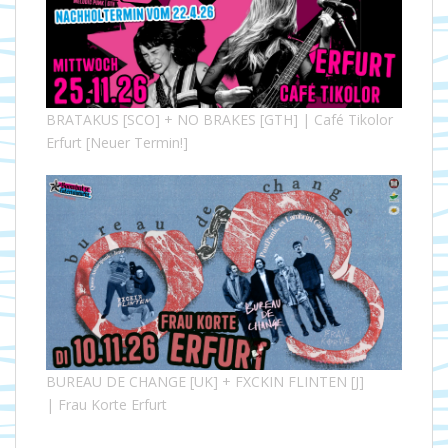
BRATAKUS [SCO] + NO BRAKES [GTH] | Café Tikolor
Erfurt [Neuer Termin!]
BUREAU DE CHANGE [UK] + FXCKIN FLINTEN [J]
| Frau Korte Erfurt