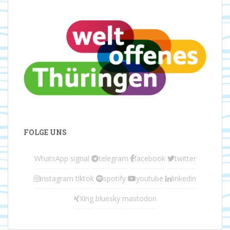
FOLGE UNS
WhatsApp
signal
telegram
facebook
twitter
instagram
tiktok
spotify
youtube
linkedin
Xing
bluesky
mastodon