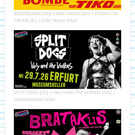
BRIEFBOMBE [HH] + ANTI-MACKI [EF] + FRIDAY I´M
DRUNK [IL] | Café Tikolor Erfurt
SPLIT DOGS [UK] + VALY AND THE VODKAS [DD] |
Museumskeller Erfurt