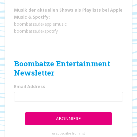
Musik der aktuellen Shows als Playlists bei
Apple
Music
&
Spotify
:
boombatze.de/applemusic
boombatze.de/spotify
Boombatze Entertainment
Newsletter
Email Address
unsubscribe from list