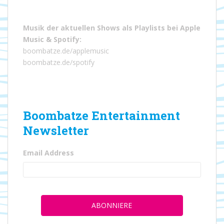
Musik der aktuellen Shows als Playlists bei
Apple
Music
&
Spotify
:
boombatze.de/applemusic
boombatze.de/spotify
Boombatze Entertainment
Newsletter
Email Address