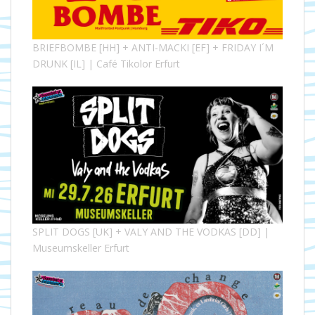
BRIEFBOMBE [HH] + ANTI-MACKI [EF] + FRIDAY I´M
DRUNK [IL] | Café Tikolor Erfurt
SPLIT DOGS [UK] + VALY AND THE VODKAS [DD] |
Museumskeller Erfurt