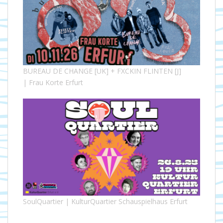
BUREAU DE CHANGE [UK] + FXCKIN FLINTEN [J]
| Frau Korte Erfurt
SoulQuartier | KulturQuartier Schauspielhaus Erfurt