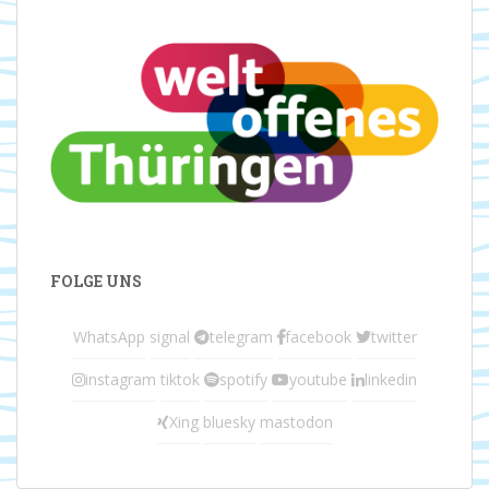
FOLGE UNS
WhatsApp
signal
telegram
facebook
twitter
instagram
tiktok
spotify
youtube
linkedin
Xing
bluesky
mastodon