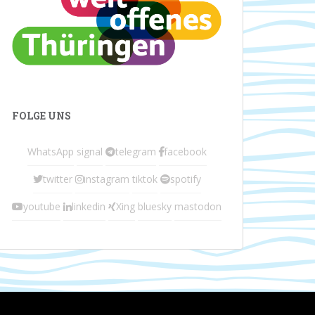
FOLGE UNS
WhatsApp
signal
telegram
facebook
twitter
instagram
tiktok
spotify
youtube
linkedin
Xing
bluesky
mastodon