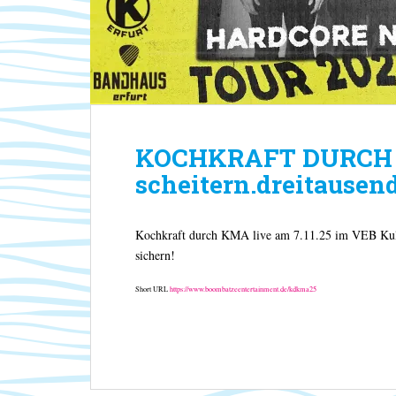
KOCHKRAFT DURCH
scheitern.dreitausend
Kochkraft durch KMA live am 7.11.25 im VEB Kult
sichern!
Short URL
https://www.boombatzeentertainment.de/kdkma25