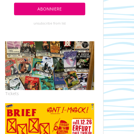
unsubscribe from list
Tickets