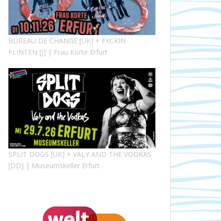
BUREAU DE CHANGE [UK] + FXCKIN
FLINTEN [J] | Frau Korte Erfurt
SPLIT DOGS [UK] + VALY AND THE VODKAS
[DD] | Museumskeller Erfurt