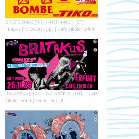
BRIEFBOMBE [HH] + ANTI-MACKI [EF] +
FRIDAY I´M DRUNK [IL] | Café Tikolor Erfurt
BRATAKUS [SCO] + NO BRAKES [GTH] | Café
Tikolor Erfurt [Neuer Termin!]