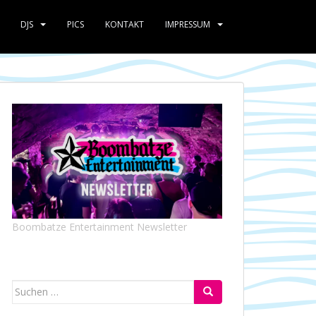
DJS
PICS
KONTAKT
IMPRESSUM
Boombatze Entertainment Newsletter
Suchen
nach: