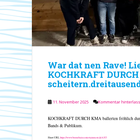
War dat nen Rave! L
KOCHKRAFT DURCH
scheitern.dreitausen
11. November 2025
Kommentar hinterlas
KOCHKRAFT DURCH KMA ballerten fröhlich durchs 
Bands & Publikum.
Short URL
https://www.boombatzeentertainment.de/x3f3