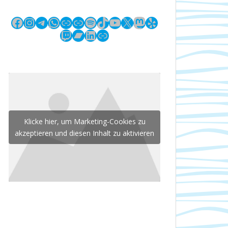
Facebook
Instagram
Telegram
WhatsApp
Link
Link
Spotify
TikTok
YouTube
X
Mastodon
Yelp
Twitch
Bandcamp
LinkedIn
Link
Klicke hier, um Marketing-Cookies zu
akzeptieren und diesen Inhalt zu aktivieren