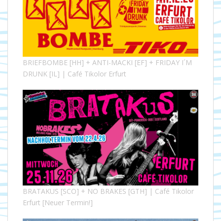
BRIEFBOMBE [HH] + ANTI-MACKI [EF] + FRIDAY I´M
DRUNK [IL] | Café Tikolor Erfurt
BRATAKUS [SCO] + NO BRAKES [GTH] | Café Tikolor
Erfurt [Neuer Termin!]