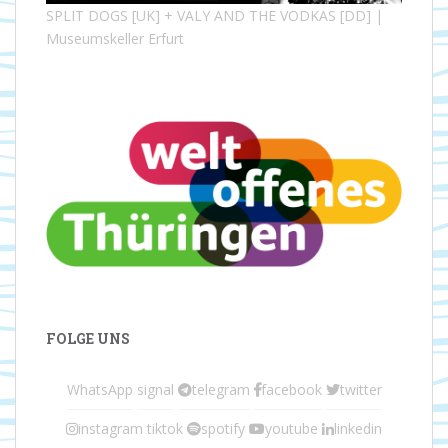
SPLIT DOGS [UK] + VALY AND THE VODKAS [DD] |
Museumskeller Erfurt
FOLGE UNS
WhatsApp
signal
telegram
facebook
twitter
instagram
tiktok
spotify
youtube
linkedin