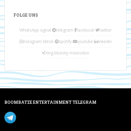
FOLGE UNS
WhatsApp
signal
telegram
facebook
twitter
instagram
tiktok
spotify
youtube
linkedin
Xing
bluesky
mastodon
BOOMBATZE ENTERTAINMENT TELEGRAM
Verpasse nichts per Telegram!