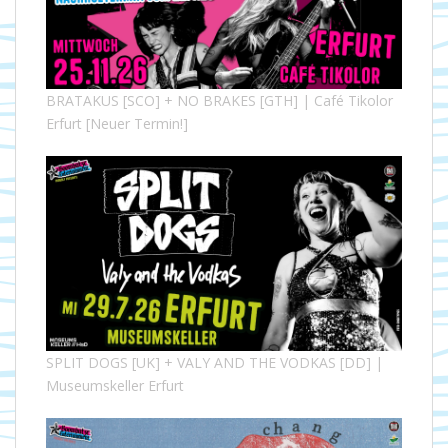
BRATAKUS [SCO] + NO BRAKES [GTH] | Café Tikolor
Erfurt [Neuer Termin!]
SPLIT DOGS [UK] + VALY AND THE VODKAS [DD] |
Museumskeller Erfurt