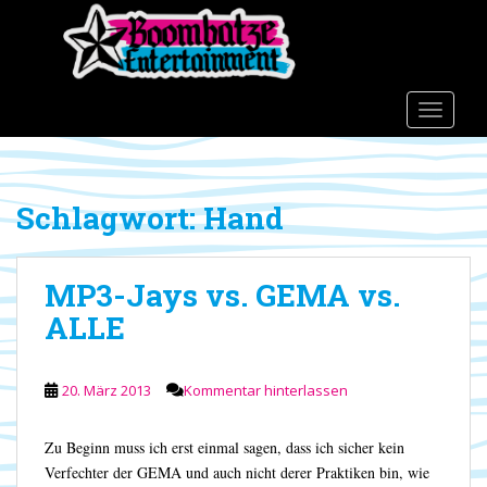
S
k
i
p
t
TOGGLE
o
m
a
Schlagwort:
Hand
i
n
c
MP3-Jays vs. GEMA vs.
o
n
ALLE
t
e
n
20. März 2013
Kommentar hinterlassen
t
Zu Beginn muss ich erst einmal sagen, dass ich sicher kein
Verfechter der GEMA und auch nicht derer Praktiken bin, wie