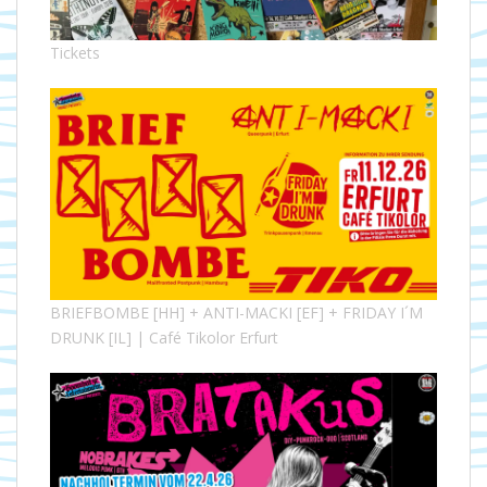
Tickets
BRIEFBOMBE [HH] + ANTI-MACKI [EF] + FRIDAY I´M
DRUNK [IL] | Café Tikolor Erfurt