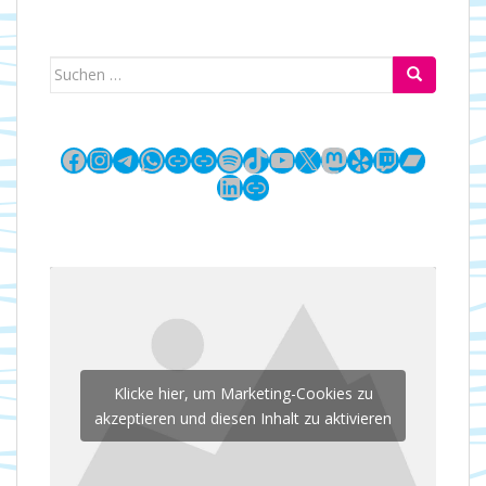
Suchen
nach:
Facebook
Instagram
Telegram
WhatsApp
Link
Link
Spotify
TikTok
YouTube
X
Mastodon
Yelp
Twitch
Bandc
LinkedIn
Link
Klicke hier, um Marketing-Cookies zu
akzeptieren und diesen Inhalt zu aktivieren