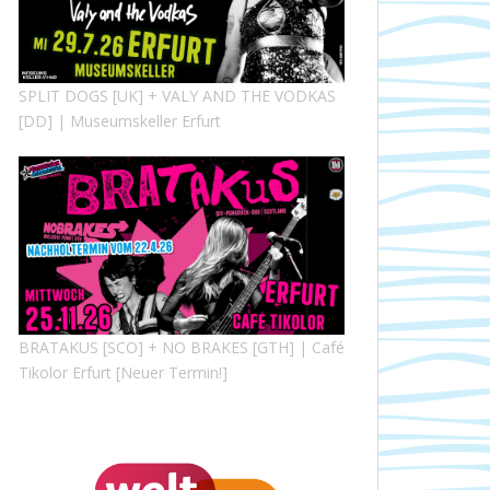
SPLIT DOGS [UK] + VALY AND THE VODKAS
[DD] | Museumskeller Erfurt
BRATAKUS [SCO] + NO BRAKES [GTH] | Café
Tikolor Erfurt [Neuer Termin!]