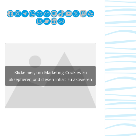
Facebook
Instagram
Telegram
WhatsApp
Link
Link
Spotify
TikTok
YouTube
X
Mastodon
Yelp
Twitch
Bandcamp
LinkedIn
Link
Klicke hier, um Marketing-Cookies zu
akzeptieren und diesen Inhalt zu aktivieren