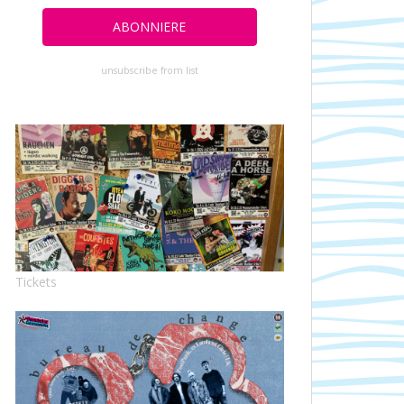
unsubscribe from list
Tickets