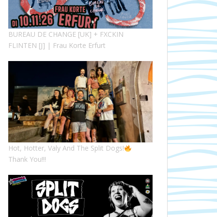
BUREAU DE CHANGE [UK] + FXCKIN
FLINTEN [J] | Frau Korte Erfurt
Hot, Hotter, Valy And The Split Dogs!
Thank You!!!