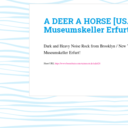
A DEER A HORSE [US
Museumskeller Erfur
Dark and Heavy Noise Rock from Brooklyn / New Y
Museumskeller Erfurt!
Short URL
https://www.boombatzeentertainment.de/adah24