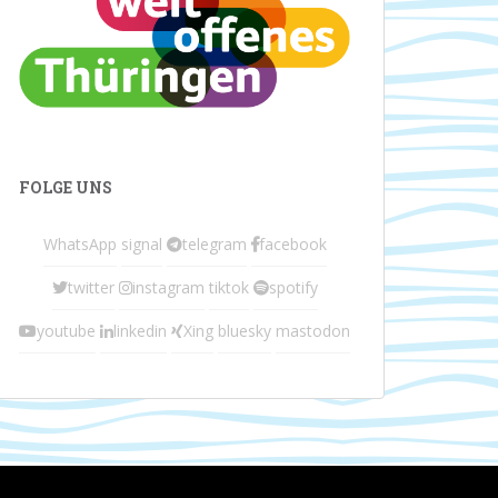
FOLGE UNS
WhatsApp
signal
telegram
facebook
twitter
instagram
tiktok
spotify
youtube
linkedin
Xing
bluesky
mastodon