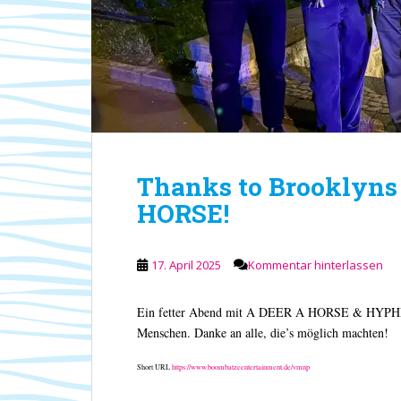
Thanks to Brooklyns
HORSE!
17. April 2025
Kommentar hinterlassen
Ein fetter Abend mit A DEER A HORSE & HYPHEN 
Menschen. Danke an alle, die’s möglich machten!
Short URL
https://www.boombatzeentertainment.de/vmnp