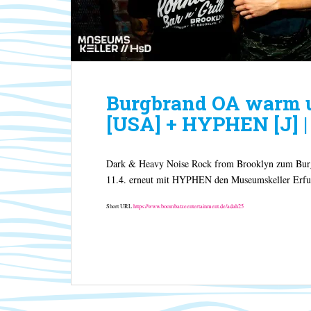
Burgbrand OA warm 
[USA] + HYPHEN [J] |
Dark & Heavy Noise Rock from Brooklyn zum Bu
11.4. erneut mit HYPHEN den Museumskeller Erfu
Short URL
https://www.boombatzeentertainment.de/adah25