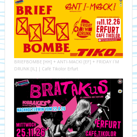
BRIEFBOMBE [HH] + ANTI-MACKI [EF] + FRIDAY I´M
DRUNK [IL] | Café Tikolor Erfurt