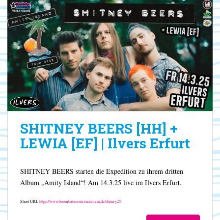
SHITNEY BEERS [HH] +
LEWIA [EF] | Ilvers Erfurt
SHITNEY BEERS starten die Expedition zu ihrem dritten
Album „Amity Island“! Am 14.3.25 live im Ilvers Erfurt.
Short URL
https://www.boombatzeentertainment.de/shitney25