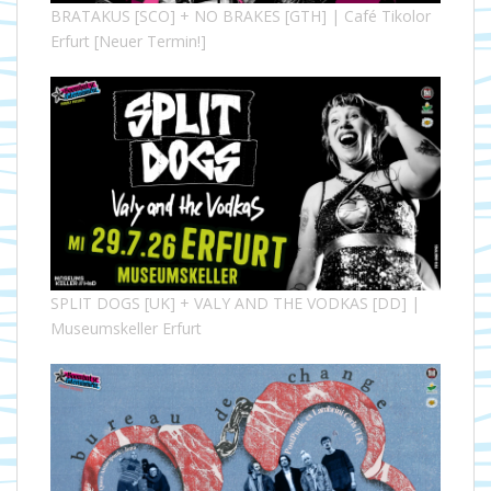
BRATAKUS [SCO] + NO BRAKES [GTH] | Café Tikolor
Erfurt [Neuer Termin!]
SPLIT DOGS [UK] + VALY AND THE VODKAS [DD] |
Museumskeller Erfurt