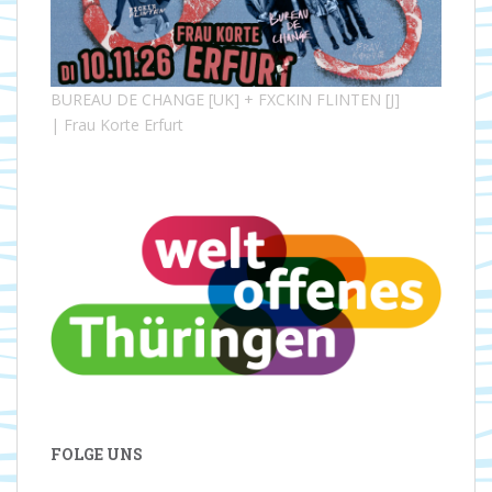
BUREAU DE CHANGE [UK] + FXCKIN FLINTEN [J]
| Frau Korte Erfurt
FOLGE UNS