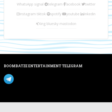
WhatsApp
signal
telegram
facebook
twitter
instagram
tiktok
spotify
youtube
linkedin
Xing
bluesky
mastodon
BOOMBATZE ENTERTAINMENT TELEGRAM
Verpasse nichts per Telegram!
Mastodon