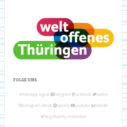
FOLGE UNS
WhatsApp
signal
telegram
facebook
twitter
instagram
tiktok
spotify
youtube
linkedin
Xing
bluesky
mastodon