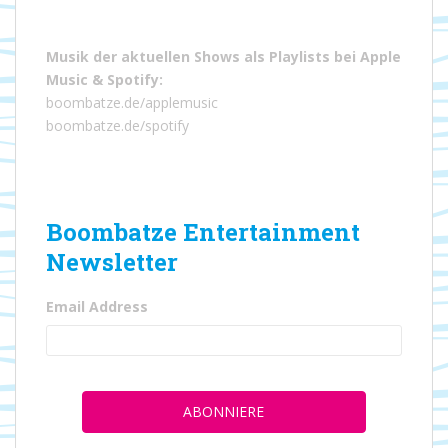
Musik der aktuellen Shows als Playlists bei
Apple
Music
&
Spotify
:
boombatze.de/applemusic
boombatze.de/spotify
Boombatze Entertainment
Newsletter
Email Address