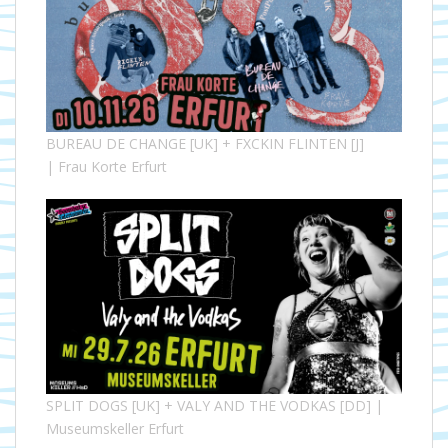
BUREAU DE CHANGE [UK] + FXCKIN FLINTEN [J]
| Frau Korte Erfurt
SPLIT DOGS [UK] + VALY AND THE VODKAS [DD] |
Museumskeller Erfurt