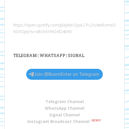
https://open.spotify.com/playlist/2yaLCPLOs4wBomxD
9DKDpb?si=d8c9419924f24b90
TELEGRAM | WHATSAPP | SIGNAL
Join @BoomEnter on Telegram
Telegram Channel
WhatsApp Channel
Signal Channel
NEW!!!
Instagram Broadcast Channel