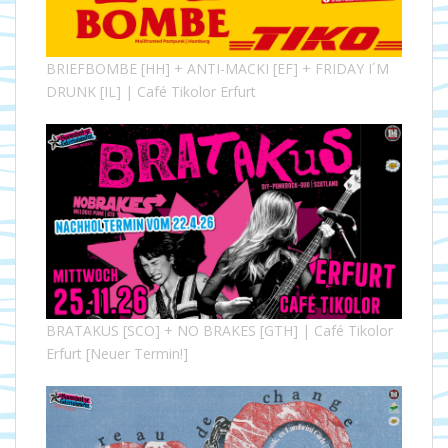
BRIEFBOMBE [HH] + ANTI-MACKI [EF] + FRIDAY I´M
DRUNK [IL] | Café Tikolor Erfurt
BRATAKUS [SCO] + NO BRAKES [GTH] | Café Tikolor
Erfurt [Neuer Termin!]