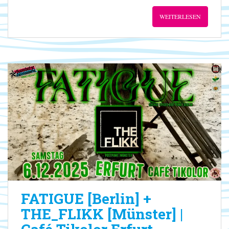
WEITERLESEN
FATIGUE [Berlin] +
THE_FLIKK [Münster] |