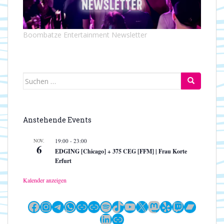
Boombatze Entertainment Newsletter
Suchen
nach:
Anstehende Events
NOV.
19:00
-
23:00
6
EDGING [Chicago] + 375 CEG [FFM] | Frau Korte
Erfurt
Kalender anzeigen
Facebook
Instagram
Telegram
WhatsApp
Link
Link
Spotify
TikTok
YouTube
X
Mastodon
Yelp
Twitch
Bandc
LinkedIn
Link